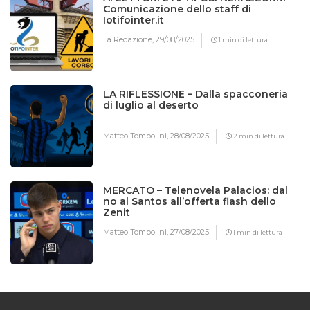
Comunicazione dello staff di
Iotifointer.it
La Redazione,
29/08/2025
1 min di lettura
LA RIFLESSIONE – Dalla spacconeria
di luglio al deserto
Matteo Tombolini,
28/08/2025
2 min di lettura
MERCATO – Telenovela Palacios: dal
no al Santos all’offerta flash dello
Zenit
Matteo Tombolini,
27/08/2025
1 min di lettura