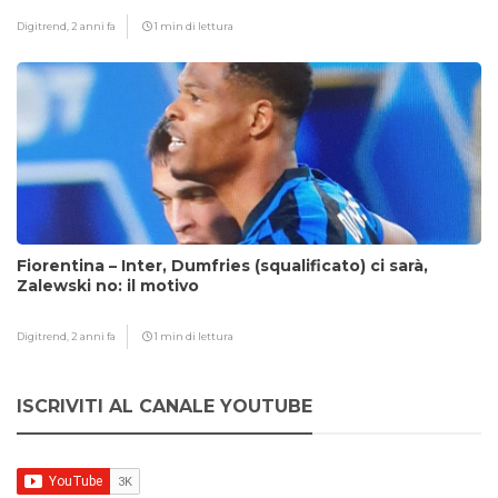
Digitrend,
2 anni fa
1 min di lettura
Fiorentina – Inter, Dumfries (squalificato) ci sarà,
Zalewski no: il motivo
Digitrend,
2 anni fa
1 min di lettura
ISCRIVITI AL CANALE YOUTUBE