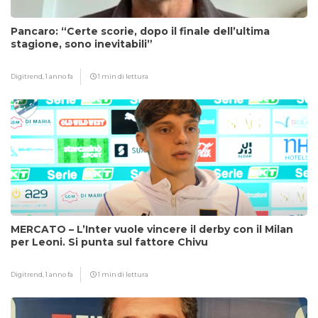
Pancaro: “Certe scorie, dopo il finale dell’ultima
stagione, sono inevitabili”
Digitrend,
1 anno fa
1 min di lettura
MERCATO – L’Inter vuole vincere il derby con il Milan
per Leoni. Si punta sul fattore Chivu
Digitrend,
1 anno fa
1 min di lettura