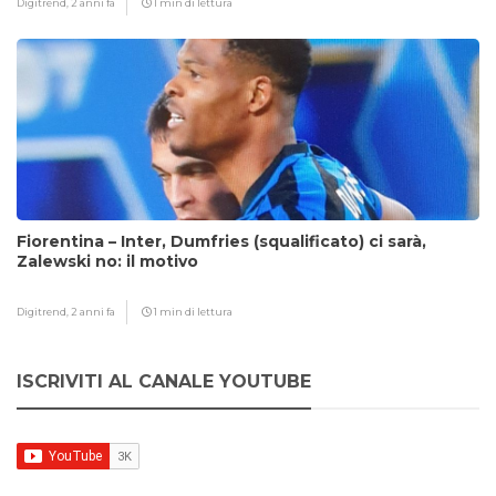
Digitrend,
2 anni fa
1 min di lettura
Fiorentina – Inter, Dumfries (squalificato) ci sarà,
Zalewski no: il motivo
Digitrend,
2 anni fa
1 min di lettura
ISCRIVITI AL CANALE YOUTUBE