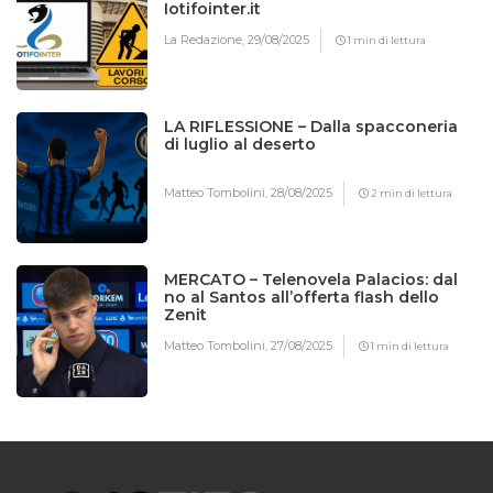
Iotifointer.it
La Redazione,
29/08/2025
1 min di lettura
LA RIFLESSIONE – Dalla spacconeria
di luglio al deserto
Matteo Tombolini,
28/08/2025
2 min di lettura
MERCATO – Telenovela Palacios: dal
no al Santos all’offerta flash dello
Zenit
Matteo Tombolini,
27/08/2025
1 min di lettura