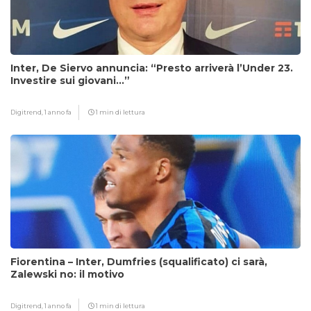
Inter, De Siervo annuncia: “Presto arriverà l’Under 23.
Investire sui giovani…”
Digitrend,
1 anno fa
1 min di lettura
Fiorentina – Inter, Dumfries (squalificato) ci sarà,
Zalewski no: il motivo
Digitrend,
1 anno fa
1 min di lettura