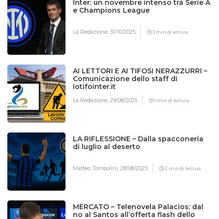
Inter: un novembre intenso tra Serie A
e Champions League
La Redazione,
31/10/2025
3 min di lettura
AI LETTORI E AI TIFOSI NERAZZURRI –
Comunicazione dello staff di
Iotifointer.it
La Redazione,
29/08/2025
1 min di lettura
LA RIFLESSIONE – Dalla spacconeria
di luglio al deserto
Matteo Tombolini,
28/08/2025
2 min di lettura
MERCATO – Telenovela Palacios: dal
no al Santos all’offerta flash dello