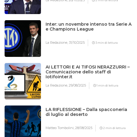
La Redazione,
28/11/2025
2 min di lettura
Inter: un novembre intenso tra Serie A
e Champions League
La Redazione,
31/10/2025
3 min di lettura
AI LETTORI E AI TIFOSI NERAZZURRI –
Comunicazione dello staff di
Iotifointer.it
La Redazione,
29/08/2025
1 min di lettura
LA RIFLESSIONE – Dalla spacconeria
di luglio al deserto
Matteo Tombolini,
28/08/2025
2 min di lettura