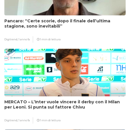
Pancaro: “Certe scorie, dopo il finale dell’ultima
stagione, sono inevitabili”
Digitrend,
1 anno fa
1 min di lettura
MERCATO – L’Inter vuole vincere il derby con il Milan
per Leoni. Si punta sul fattore Chivu
Digitrend,
1 anno fa
1 min di lettura