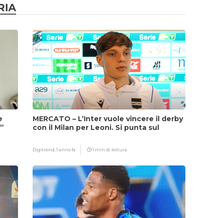
RIA
e
MERCATO – L’Inter vuole vincere il derby
i”
con il Milan per Leoni. Si punta sul
fattore Chivu
Digitrend,
1 anno fa
1 min di lettura