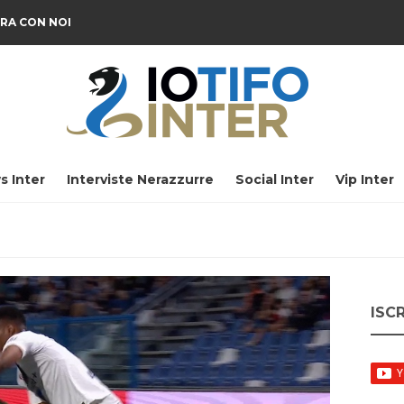
RA CON NOI
s Inter
Interviste Nerazzurre
Social Inter
Vip Inter
ISC