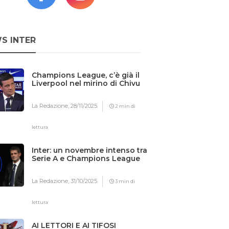
S INTER
Champions League, c’è già il
Liverpool nel mirino di Chivu
La Redazione,
28/11/2025
2 min di
lettura
Inter: un novembre intenso tra
Serie A e Champions League
La Redazione,
31/10/2025
3 min di
lettura
AI LETTORI E AI TIFOSI