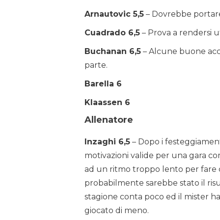
Arnautovic 5,5
– Dovrebbe portare f
Cuadrado 6,5
– Prova a rendersi 
Buchanan 6,5
– Alcune buone acce
parte.
Barella 6
Klaassen 6
Allenatore
Inzaghi 6,5
– Dopo i festeggiamenti
motivazioni valide per una gara come
ad un ritmo troppo lento per fare d
probabilmente sarebbe stato il ris
stagione conta poco ed il mister h
giocato di meno.