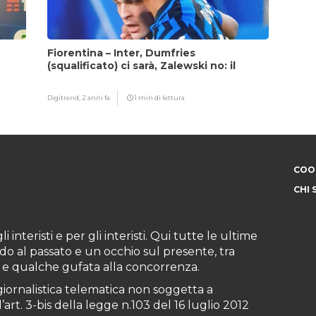
Fiorentina – Inter, Dumfries
(squalificato) ci sarà, Zalewski no: il
motivo
Digitrend,
2 anni fa
1 min di lettura
COOK
CHI 
i interisti e per gli interisti. Qui tutte le ultime
do al passato e un occhio sul presente, tra
ioni e qualche gufata alla concorrenza.
iornalistica telematica non soggetta a
art. 3-bis della legge n.103 del 16 luglio 2012