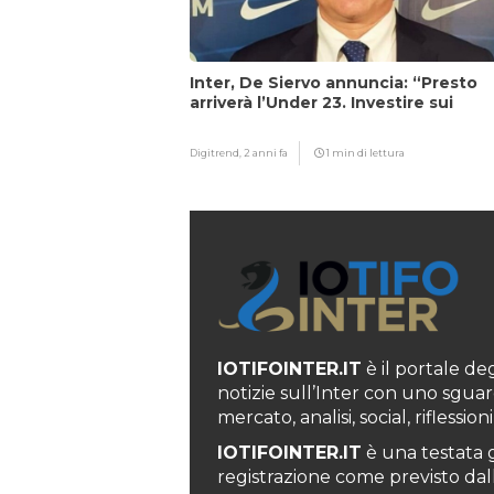
Inter, De Siervo annuncia: “Presto
arriverà l’Under 23. Investire sui
giovani…”
Digitrend,
2 anni fa
1 min di lettura
IOTIFOINTER.IT
è il portale degl
notizie sull’Inter con uno sguar
mercato, analisi, social, rifless
IOTIFOINTER.IT
è una testata g
registrazione come previsto dall’