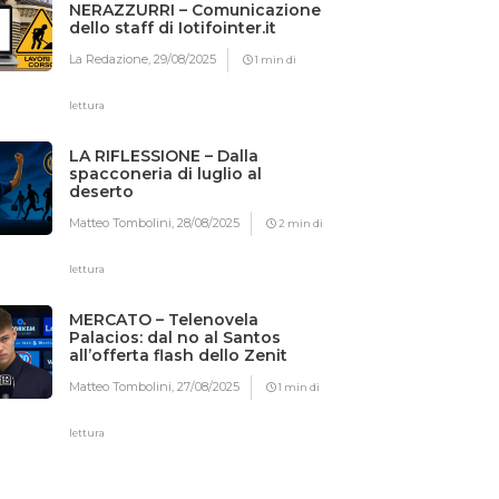
NERAZZURRI – Comunicazione
dello staff di Iotifointer.it
La Redazione,
29/08/2025
1 min di
lettura
LA RIFLESSIONE – Dalla
spacconeria di luglio al
deserto
Matteo Tombolini,
28/08/2025
2 min di
lettura
MERCATO – Telenovela
Palacios: dal no al Santos
all’offerta flash dello Zenit
Matteo Tombolini,
27/08/2025
1 min di
lettura