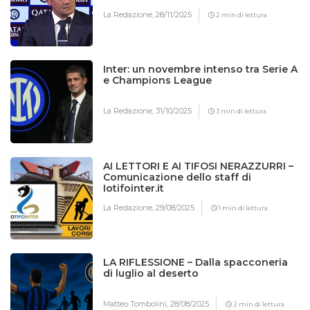
La Redazione,
28/11/2025
2 min di lettura
Inter: un novembre intenso tra Serie A
e Champions League
La Redazione,
31/10/2025
3 min di lettura
AI LETTORI E AI TIFOSI NERAZZURRI –
Comunicazione dello staff di
Iotifointer.it
La Redazione,
29/08/2025
1 min di lettura
LA RIFLESSIONE – Dalla spacconeria
di luglio al deserto
Matteo Tombolini,
28/08/2025
2 min di lettura