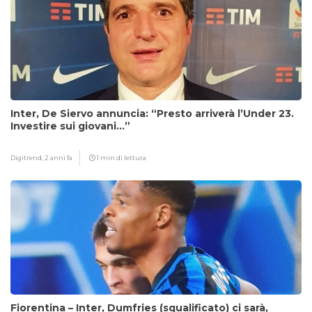
Inter, De Siervo annuncia: “Presto arriverà l’Under 23.
Investire sui giovani…”
Digitrend,
2 anni fa
1 min di lettura
Fiorentina – Inter, Dumfries (squalificato) ci sarà,