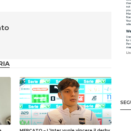
nto
RIA
SEG
e
MERCATO – L’Inter vuole vincere il derby