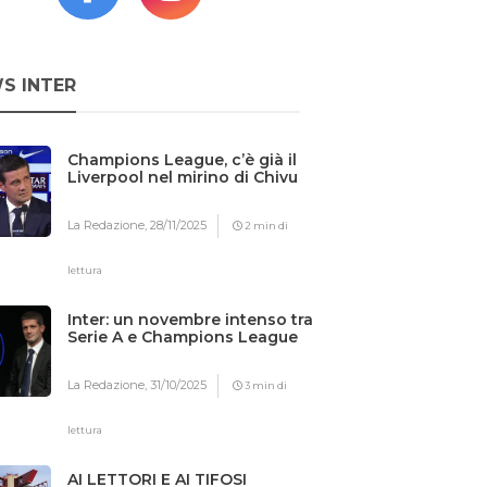
S INTER
Champions League, c’è già il
Liverpool nel mirino di Chivu
La Redazione,
28/11/2025
2 min di
lettura
Inter: un novembre intenso tra
Serie A e Champions League
La Redazione,
31/10/2025
3 min di
lettura
AI LETTORI E AI TIFOSI