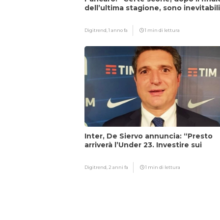
dell’ultima stagione, sono inevitabil
Digitrend,
1 anno fa
1 min di lettura
Inter, De Siervo annuncia: “Presto
arriverà l’Under 23. Investire sui
giovani…”
Digitrend,
2 anni fa
1 min di lettura