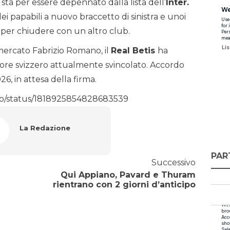
ta per essere depennato dalla lista dell’
Inter.
ei papabili a nuovo braccetto di sinistra e unoi
a per chiudere con un altro club.
ercato Fabrizio Romano, il
Real Betis
ha
tore svizzero attualmente svincolato. Accordo
6, in attesa della firma.
no/status/1818925854828683539
La Redazione
PAR
Successivo
Qui Appiano, Pavard e Thuram
rientrano con 2 giorni d’anticipo