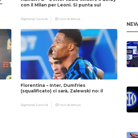
i”
con il Milan per Leoni. Si punta sul
fattore Chivu
Digitrend,
1 anno fa
1 min di lettura
NEW
Fiorentina – Inter, Dumfries
(squalificato) ci sarà, Zalewski no: il
motivo
Digitrend,
2 anni fa
1 min di lettura