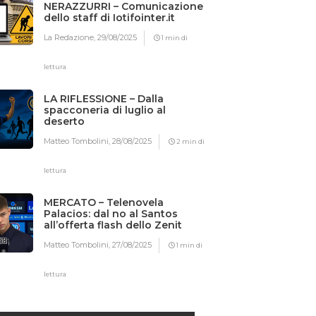
NERAZZURRI – Comunicazione
dello staff di Iotifointer.it
La Redazione,
29/08/2025
1 min di
lettura
LA RIFLESSIONE – Dalla
spacconeria di luglio al
deserto
Matteo Tombolini,
28/08/2025
2 min di
lettura
MERCATO – Telenovela
Palacios: dal no al Santos
all’offerta flash dello Zenit
Matteo Tombolini,
27/08/2025
1 min di
lettura