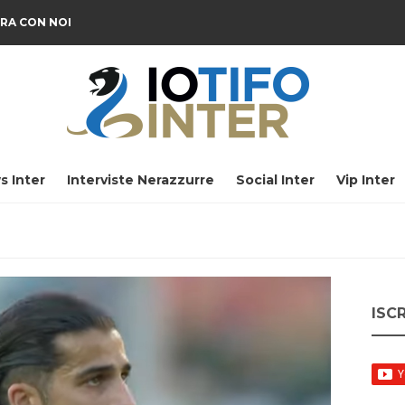
RA CON NOI
s Inter
Interviste Nerazzurre
Social Inter
Vip Inter
ISC