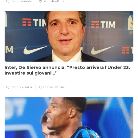
Digitrend,
1 anno fa
1 min di lettura
Inter, De Siervo annuncia: “Presto arriverà l’Under 23.
Investire sui giovani…”
Digitrend,
2 anni fa
1 min di lettura