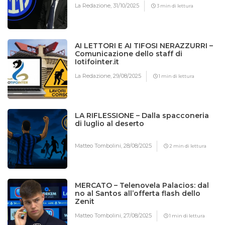
La Redazione,
31/10/2025
3 min di lettura
AI LETTORI E AI TIFOSI NERAZZURRI –
Comunicazione dello staff di
Iotifointer.it
La Redazione,
29/08/2025
1 min di lettura
LA RIFLESSIONE – Dalla spacconeria
di luglio al deserto
Matteo Tombolini,
28/08/2025
2 min di lettura
MERCATO – Telenovela Palacios: dal
no al Santos all’offerta flash dello
Zenit
Matteo Tombolini,
27/08/2025
1 min di lettura