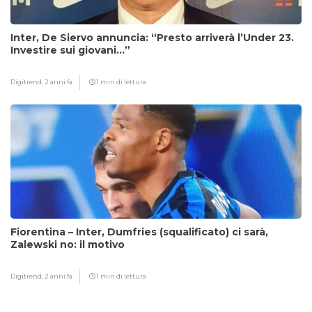
Inter, De Siervo annuncia: “Presto arriverà l’Under 23.
Investire sui giovani…”
Digitrend,
2 anni fa
1 min di lettura
Fiorentina – Inter, Dumfries (squalificato) ci sarà,
Zalewski no: il motivo
Digitrend,
2 anni fa
1 min di lettura