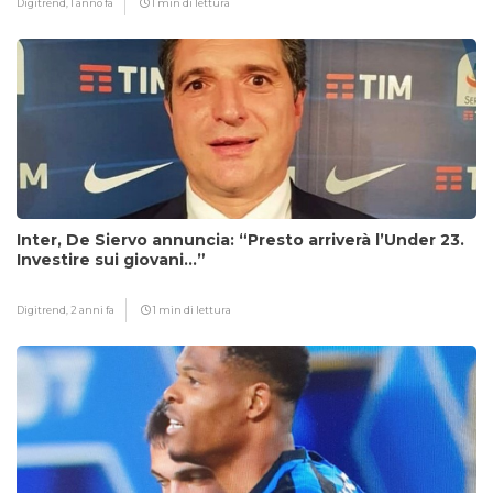
Digitrend,
1 anno fa
1 min di lettura
Inter, De Siervo annuncia: “Presto arriverà l’Under 23.
Investire sui giovani…”
Digitrend,
2 anni fa
1 min di lettura