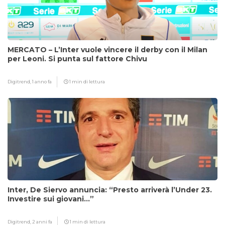
MERCATO – L’Inter vuole vincere il derby con il Milan
per Leoni. Si punta sul fattore Chivu
Digitrend,
1 anno fa
1 min di lettura
Inter, De Siervo annuncia: “Presto arriverà l’Under 23.
Investire sui giovani…”
Digitrend,
2 anni fa
1 min di lettura