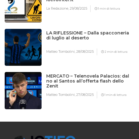
La Redazione,
29/08/2025
1 min di lettura
LA RIFLESSIONE – Dalla spacconeria
di luglio al deserto
Matteo Tombolini,
28/08/2025
2 min di lettura
MERCATO – Telenovela Palacios: dal
no al Santos all’offerta flash dello
Zenit
Matteo Tombolini,
27/08/2025
1 min di lettura