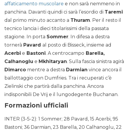
affaticamento muscolare
e non sarà nemmeno in
panchina. Davanti quindi ci sarà l’esordio di
Taremi
dal primo minuto accanto a
Thuram
. Per il resto il
tecnico lancia i dieci titolarissimi della passata
stagione. In porta
Sommer
. In difesa a destra
tornerà
Pavard
al posto di Bisseck, insieme ad
Acerbi
e
Bastoni
. A centrocampo
Barella,
Calhanoglu
e
Mkhitaryan
. Sulla fascia sinistra agirà
Dimarco
mentre a destra
Darmian
vince ancora il
ballottaggio con Dumfries. Tra i recuperati c’è
Zielinski che partirà dalla panchina. Ancora
indisponibili De Vrij e il lungodegente Buchanan.
Formazioni ufficiali
INTER (3-5-2): 1 Sommer; 28 Pavard, 15 Acerbi, 95
Bastoni; 36 Darmian, 23 Barella, 20 Calhanoglu, 22