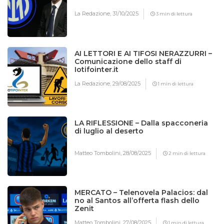
La Redazione,
31/10/2025
3 min di lettura
AI LETTORI E AI TIFOSI NERAZZURRI –
Comunicazione dello staff di
Iotifointer.it
La Redazione,
29/08/2025
1 min di lettura
LA RIFLESSIONE – Dalla spacconeria
di luglio al deserto
Matteo Tombolini,
28/08/2025
2 min di lettura
MERCATO – Telenovela Palacios: dal
no al Santos all’offerta flash dello
Zenit
Matteo Tombolini,
27/08/2025
1 min di lettura