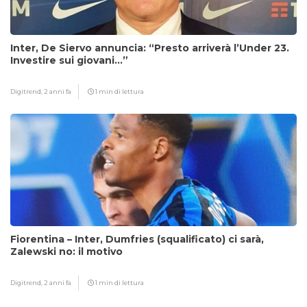
Inter, De Siervo annuncia: “Presto arriverà l’Under 23.
Investire sui giovani…”
Digitrend,
2 anni fa
1 min di lettura
Fiorentina – Inter, Dumfries (squalificato) ci sarà,
Zalewski no: il motivo
Digitrend,
2 anni fa
1 min di lettura