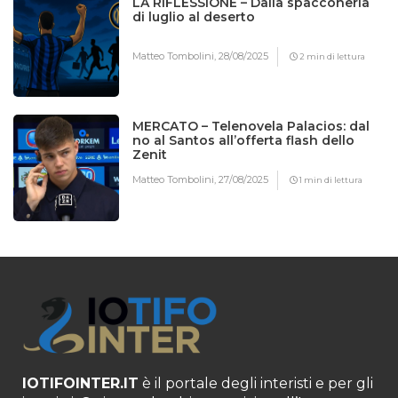
LA RIFLESSIONE – Dalla spacconeria
di luglio al deserto
Matteo Tombolini,
28/08/2025
2 min di lettura
MERCATO – Telenovela Palacios: dal
no al Santos all’offerta flash dello
Zenit
Matteo Tombolini,
27/08/2025
1 min di lettura
IOTIFOINTER.IT
è il portale degli interisti e per gli