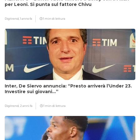
per Leoni. Si punta sul fattore Chivu
Digitrend,
1 anno fa
1 min di lettura
Inter, De Siervo annuncia: “Presto arriverà l’Under 23.
Investire sui giovani…”
Digitrend,
2 anni fa
1 min di lettura