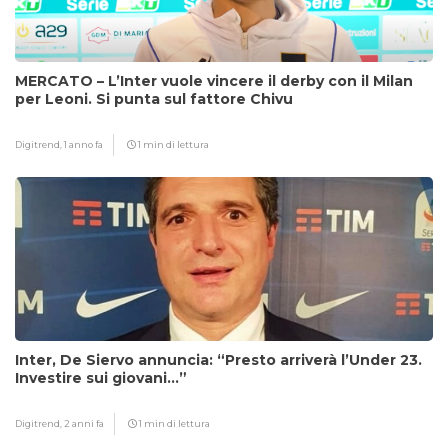
MERCATO – L’Inter vuole vincere il derby con il Milan
per Leoni. Si punta sul fattore Chivu
Digitrend,
1 anno fa
1 min di lettura
Inter, De Siervo annuncia: “Presto arriverà l’Under 23.
Investire sui giovani…”
Digitrend,
2 anni fa
1 min di lettura