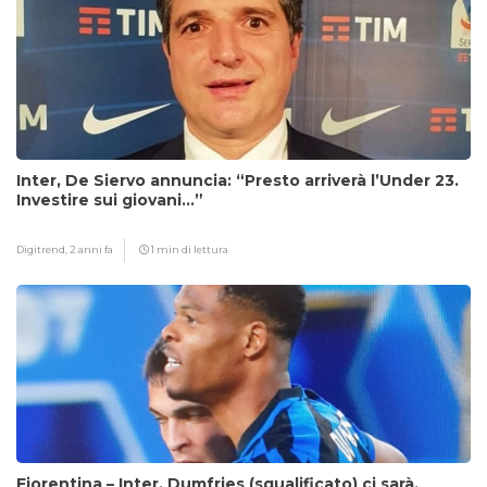
Inter, De Siervo annuncia: “Presto arriverà l’Under 23.
Investire sui giovani…”
Digitrend,
2 anni fa
1 min di lettura
Fiorentina – Inter, Dumfries (squalificato) ci sarà,