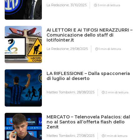
La Redazione,
31/10/2025
3 min di lettura
AI LETTORI E AI TIFOSI NERAZZURRI –
Comunicazione dello staff di
Iotifointer.it
La Redazione,
29/08/2025
1 min di lettura
LA RIFLESSIONE – Dalla spacconeria
di luglio al deserto
Matteo Tombolini,
28/08/2025
2 min di lettura
MERCATO – Telenovela Palacios: dal
no al Santos all’offerta flash dello
Zenit
Matteo Tombolini,
27/08/2025
1 min di lettura