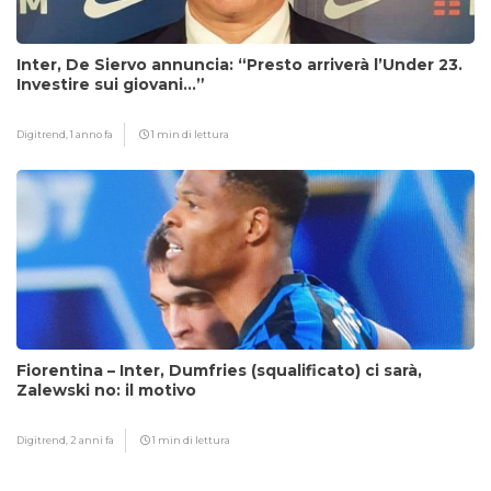
Inter, De Siervo annuncia: “Presto arriverà l’Under 23.
Investire sui giovani…”
Digitrend,
1 anno fa
1 min di lettura
Fiorentina – Inter, Dumfries (squalificato) ci sarà,
Zalewski no: il motivo
Digitrend,
2 anni fa
1 min di lettura