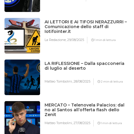
AI LETTORI E AI TIFOSI NERAZZURRI –
Comunicazione dello staff di
Iotifointer.it
La Redazione,
29/08/2025
1 min di lettura
LA RIFLESSIONE – Dalla spacconeria
di luglio al deserto
Matteo Tombolini,
28/08/2025
2 min di lettura
MERCATO – Telenovela Palacios: dal
no al Santos all’offerta flash dello
Zenit
Matteo Tombolini,
27/08/2025
1 min di lettura