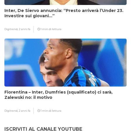
Inter, De Siervo annuncia: “Presto arriverà l’Under 23.
Investire sui giovani…”
Digitrend,
2 anni fa
1 min di lettura
Fiorentina – Inter, Dumfries (squalificato) ci sarà,
Zalewski no: il motivo
Digitrend,
2 anni fa
1 min di lettura
ISCRIVITI AL CANALE YOUTUBE