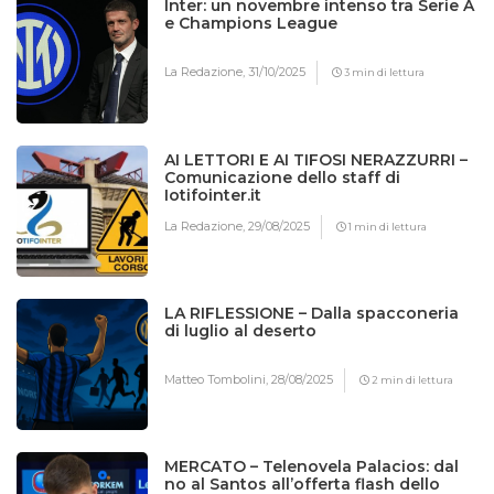
Inter: un novembre intenso tra Serie A
e Champions League
La Redazione,
31/10/2025
3 min di lettura
AI LETTORI E AI TIFOSI NERAZZURRI –
Comunicazione dello staff di
Iotifointer.it
La Redazione,
29/08/2025
1 min di lettura
LA RIFLESSIONE – Dalla spacconeria
di luglio al deserto
Matteo Tombolini,
28/08/2025
2 min di lettura
MERCATO – Telenovela Palacios: dal
no al Santos all’offerta flash dello