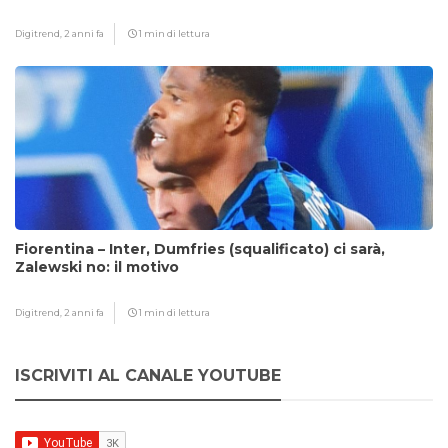
Digitrend,
2 anni fa
1 min di lettura
Fiorentina – Inter, Dumfries (squalificato) ci sarà,
Zalewski no: il motivo
Digitrend,
2 anni fa
1 min di lettura
ISCRIVITI AL CANALE YOUTUBE