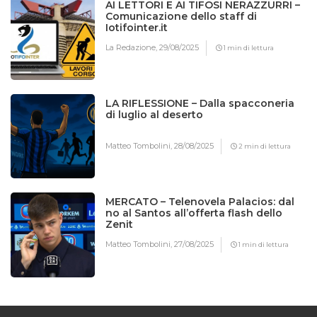
AI LETTORI E AI TIFOSI NERAZZURRI –
Comunicazione dello staff di
Iotifointer.it
La Redazione,
29/08/2025
1 min di lettura
LA RIFLESSIONE – Dalla spacconeria
di luglio al deserto
Matteo Tombolini,
28/08/2025
2 min di lettura
MERCATO – Telenovela Palacios: dal
no al Santos all’offerta flash dello
Zenit
Matteo Tombolini,
27/08/2025
1 min di lettura