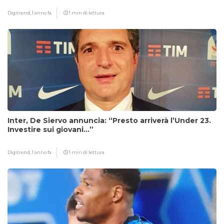
Digitrend,
1 anno fa
1 min di lettura
Inter, De Siervo annuncia: “Presto arriverà l’Under 23.
Investire sui giovani…”
Digitrend,
1 anno fa
1 min di lettura