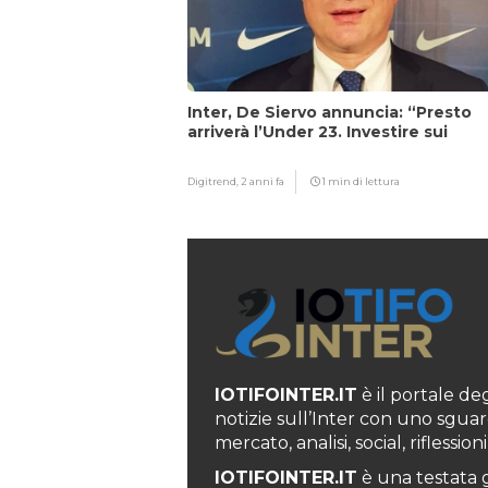
Inter, De Siervo annuncia: “Presto
arriverà l’Under 23. Investire sui
giovani…”
Digitrend,
2 anni fa
1 min di lettura
IOTIFOINTER.IT
è il portale degl
notizie sull’Inter con uno sguar
mercato, analisi, social, rifless
IOTIFOINTER.IT
è una testata g