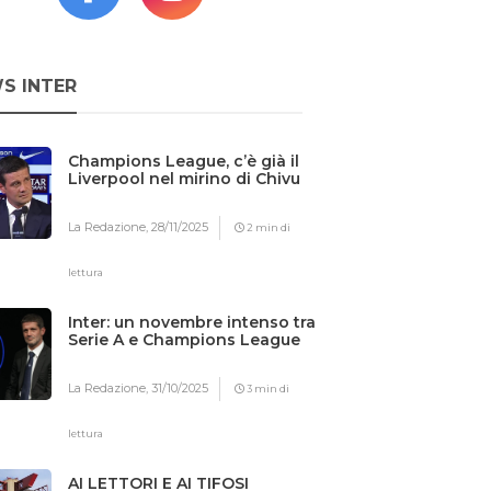
S INTER
Champions League, c’è già il
Liverpool nel mirino di Chivu
La Redazione,
28/11/2025
2 min di
lettura
Inter: un novembre intenso tra
Serie A e Champions League
La Redazione,
31/10/2025
3 min di
lettura
AI LETTORI E AI TIFOSI