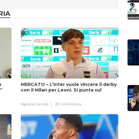
RIA
e
MERCATO – L’Inter vuole vincere il derby
i”
con il Milan per Leoni. Si punta sul
fattore Chivu
Digitrend,
1 anno fa
1 min di lettura