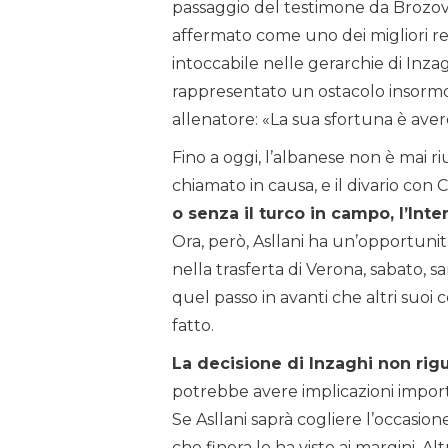
passaggio del testimone da Brozovi
affermato come uno dei migliori re
intoccabile nelle gerarchie di Inzag
rappresentato un ostacolo insormo
allenatore: «La sua sfortuna è ave
Fino a oggi, l’albanese non è mai 
chiamato in causa, e il divario con
o senza il turco in campo, l’Int
Ora, però, Asllani ha un’opportunit
nella trasferta di Verona, sabato, 
quel passo in avanti che altri suoi
fatto.
La decisione di Inzaghi non rigu
potrebbe avere implicazioni impor
Se Asllani saprà cogliere l’occasi
che finora lo ha visto ai margini. A