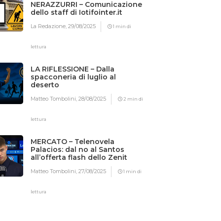
NERAZZURRI – Comunicazione
dello staff di Iotifointer.it
La Redazione,
29/08/2025
1 min di
lettura
LA RIFLESSIONE – Dalla
spacconeria di luglio al
deserto
Matteo Tombolini,
28/08/2025
2 min di
lettura
MERCATO – Telenovela
Palacios: dal no al Santos
all’offerta flash dello Zenit
Matteo Tombolini,
27/08/2025
1 min di
lettura