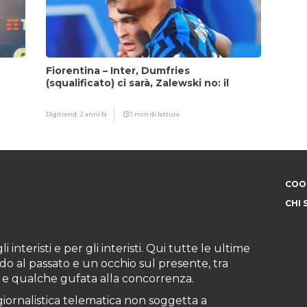
Fiorentina – Inter, Dumfries
(squalificato) ci sarà, Zalewski no: il
motivo
Digitrend,
2 anni fa
1 min di lettura
COOK
CHI 
i interisti e per gli interisti. Qui tutte le ultime
do al passato e un occhio sul presente, tra
ioni e qualche gufata alla concorrenza.
iornalistica telematica non soggetta a