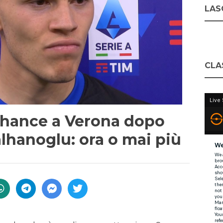
LASC
CLA
 chance a Verona dopo
alhanoglu: ora o mai più