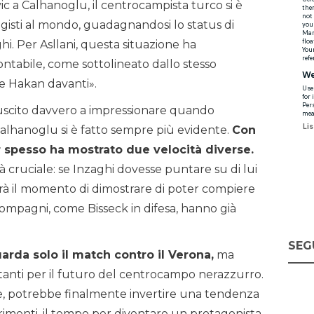
c a Calhanoglu, il centrocampista turco si è
gisti al mondo, guadagnandosi lo status di
hi. Per Asllani, questa situazione ha
ntabile, come sottolineato dallo stesso
re Hakan davanti».
riuscito davvero a impressionare quando
 Calhanoglu si è fatto sempre più evidente.
Con
er spesso ha mostrato due velocità diverse.
à cruciale: se Inzaghi dovesse puntare su di lui
sarà il momento di dimostrare di poter compiere
 compagni, come Bisseck in difesa, hanno già
SEG
arda solo il match contro il Verona,
ma
tanti per il futuro del centrocampo nerazzurro.
one, potrebbe finalmente invertire una tendenza
ltrimenti, il tempo per diventare un protagonista