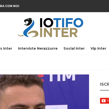
RA CON NOI
s Inter
Interviste Nerazzurre
Social Inter
Vip Inter
ISC