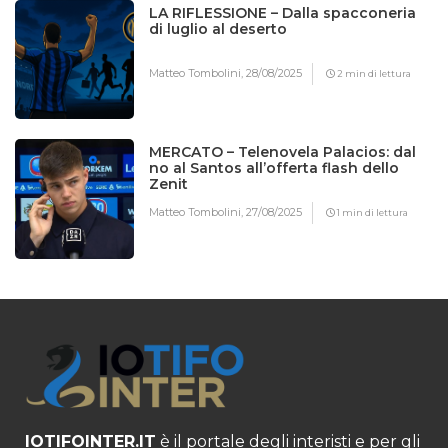
LA RIFLESSIONE – Dalla spacconeria
di luglio al deserto
Matteo Tombolini,
28/08/2025
2 min di lettura
MERCATO – Telenovela Palacios: dal
no al Santos all’offerta flash dello
Zenit
Matteo Tombolini,
27/08/2025
1 min di lettura
IOTIFOINTER.IT
è il portale degli interisti e per gli