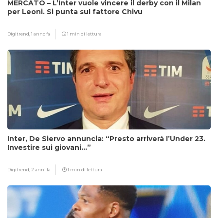
MERCATO – L’Inter vuole vincere il derby con il Milan
per Leoni. Si punta sul fattore Chivu
Digitrend,
1 anno fa
1 min di lettura
Inter, De Siervo annuncia: “Presto arriverà l’Under 23.
Investire sui giovani…”
Digitrend,
2 anni fa
1 min di lettura