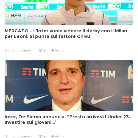
MERCATO – L’Inter vuole vincere il derby con il Milan
per Leoni. Si punta sul fattore Chivu
Digitrend,
1 anno fa
1 min di lettura
Inter, De Siervo annuncia: “Presto arriverà l’Under 23.
Investire sui giovani…”
Digitrend,
1 anno fa
1 min di lettura