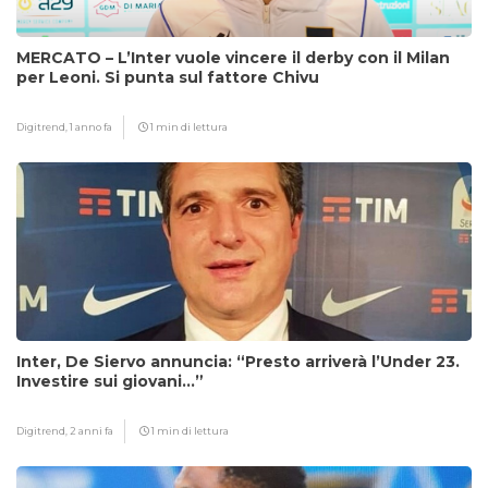
MERCATO – L’Inter vuole vincere il derby con il Milan
per Leoni. Si punta sul fattore Chivu
Digitrend,
1 anno fa
1 min di lettura
Inter, De Siervo annuncia: “Presto arriverà l’Under 23.
Investire sui giovani…”
Digitrend,
2 anni fa
1 min di lettura