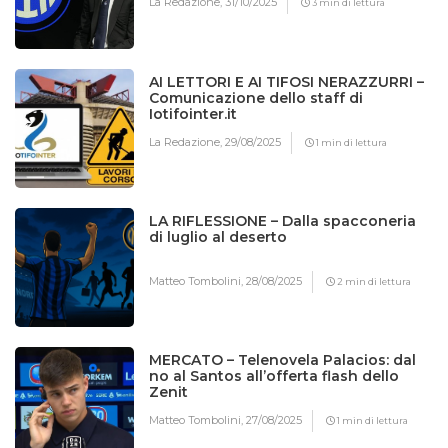
La Redazione,
31/10/2025
3 min di lettura
AI LETTORI E AI TIFOSI NERAZZURRI –
Comunicazione dello staff di
Iotifointer.it
La Redazione,
29/08/2025
1 min di lettura
LA RIFLESSIONE – Dalla spacconeria
di luglio al deserto
Matteo Tombolini,
28/08/2025
2 min di lettura
MERCATO – Telenovela Palacios: dal
no al Santos all’offerta flash dello
Zenit
Matteo Tombolini,
27/08/2025
1 min di lettura