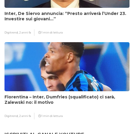
Inter, De Siervo annuncia: “Presto arriverà l’Under 23.
Investire sui giovani…”
Digitrend,
2 anni fa
1 min di lettura
Fiorentina – Inter, Dumfries (squalificato) ci sarà,
Zalewski no: il motivo
Digitrend,
2 anni fa
1 min di lettura