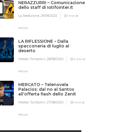
NERAZZURRI – Comunicazione
dello staff di Iotifointer.it
La Redazione,
29/08/2025
1 min di
lettura
LA RIFLESSIONE – Dalla
spacconeria di luglio al
deserto
Matteo Tombolini,
28/08/2025
2 min di
lettura
MERCATO – Telenovela
Palacios: dal no al Santos
all’offerta flash dello Zenit
Matteo Tombolini,
27/08/2025
1 min di
lettura