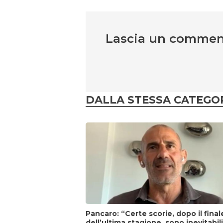
Lascia un comme
DALLA STESSA CATEGO
Pancaro: “Certe scorie, dopo il final
dell’ultima stagione, sono inevitabil