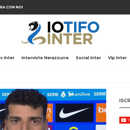
RA CON NOI
s Inter
Interviste Nerazzurre
Social Inter
Vip Inter
ISC