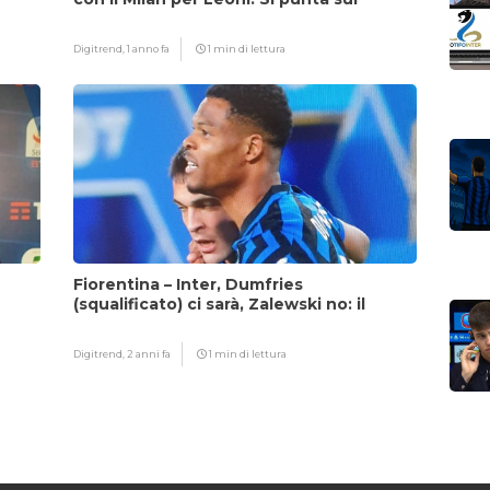
fattore Chivu
Digitrend,
1 anno fa
1 min di lettura
Fiorentina – Inter, Dumfries
(squalificato) ci sarà, Zalewski no: il
motivo
Digitrend,
2 anni fa
1 min di lettura