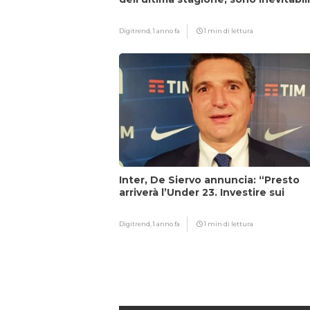
Digitrend,
1 anno fa
1 min di lettura
Inter, De Siervo annuncia: “Presto
arriverà l’Under 23. Investire sui
giovani…”
Digitrend,
1 anno fa
1 min di lettura