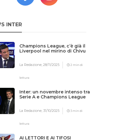
S INTER
Champions League, c’è già il
Liverpool nel mirino di Chivu
La Redazione,
28/11/2025
2 min di
lettura
Inter: un novembre intenso tra
Serie A e Champions League
La Redazione,
31/10/2025
3 min di
lettura
AI LETTORI E AI TIFOSI