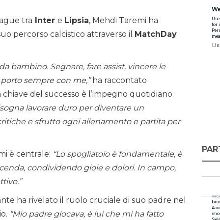
eague tra
Inter
e
Lipsia
, Mehdi Taremi ha
suo percorso calcistico attraverso il
MatchDay
da bambino. Segnare, fare assist, vincere le
e porto sempre con me,”
ha raccontato
la chiave del successo è l’impegno quotidiano.
isogna lavorare duro per diventare un
ritiche e sfrutto ogni allenamento e partita per
PAR
i è centrale:
“Lo spogliatoio è fondamentale, è
icenda, condividendo gioie e dolori. In campo,
tivo.”
ante ha rivelato il ruolo cruciale di suo padre nel
io.
“Mio padre giocava, è lui che mi ha fatto