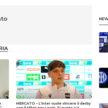
nto
NEW
RIA
e
MERCATO – L’Inter vuole vincere il derby
i”
con il Milan per Leoni. Si punta sul