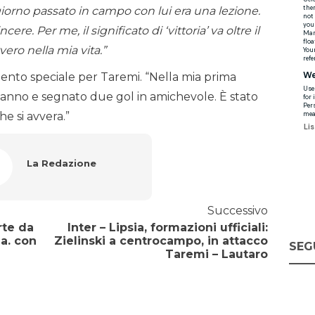
iorno passato in campo con lui era una lezione.
e. Per me, il significato di ‘vittoria’ va oltre il
vero nella mia vita.”
ento speciale per Taremi. “Nella mia prima
eanno e segnato due gol in amichevole. È stato
e si avvera.”
La Redazione
Successivo
rte da
Inter – Lipsia, formazioni ufficiali:
la. con
Zielinski a centrocampo, in attacco
SEG
Taremi – Lautaro