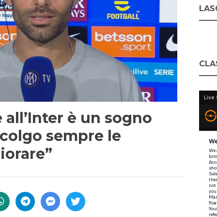
LASC
CLA
 all’Inter è un sogno
ccolgo sempre le
liorare”