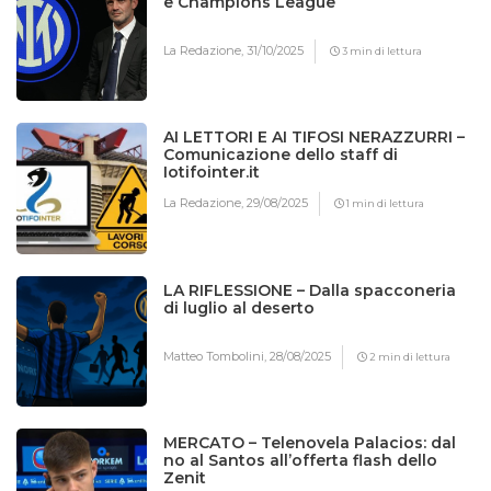
e Champions League
La Redazione,
31/10/2025
3 min di lettura
AI LETTORI E AI TIFOSI NERAZZURRI –
Comunicazione dello staff di
Iotifointer.it
La Redazione,
29/08/2025
1 min di lettura
LA RIFLESSIONE – Dalla spacconeria
di luglio al deserto
Matteo Tombolini,
28/08/2025
2 min di lettura
MERCATO – Telenovela Palacios: dal
no al Santos all’offerta flash dello
Zenit