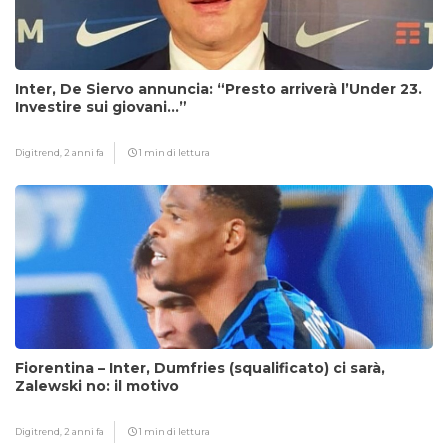
Inter, De Siervo annuncia: “Presto arriverà l’Under 23.
Investire sui giovani…”
Digitrend,
2 anni fa
1 min di lettura
Fiorentina – Inter, Dumfries (squalificato) ci sarà,
Zalewski no: il motivo
Digitrend,
2 anni fa
1 min di lettura