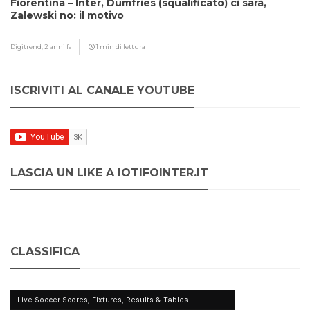
Fiorentina – Inter, Dumfries (squalificato) ci sarà,
Zalewski no: il motivo
Digitrend,
2 anni fa
1 min di lettura
ISCRIVITI AL CANALE YOUTUBE
LASCIA UN LIKE A IOTIFOINTER.IT
CLASSIFICA