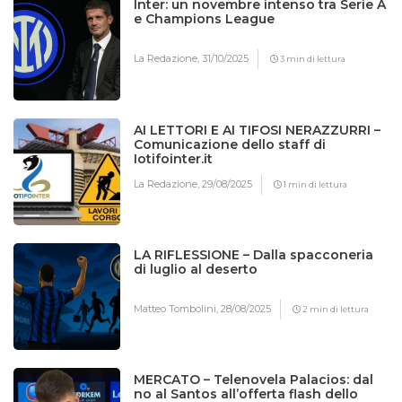
Inter: un novembre intenso tra Serie A
e Champions League
La Redazione,
31/10/2025
3 min di lettura
AI LETTORI E AI TIFOSI NERAZZURRI –
Comunicazione dello staff di
Iotifointer.it
La Redazione,
29/08/2025
1 min di lettura
LA RIFLESSIONE – Dalla spacconeria
di luglio al deserto
Matteo Tombolini,
28/08/2025
2 min di lettura
MERCATO – Telenovela Palacios: dal
no al Santos all’offerta flash dello