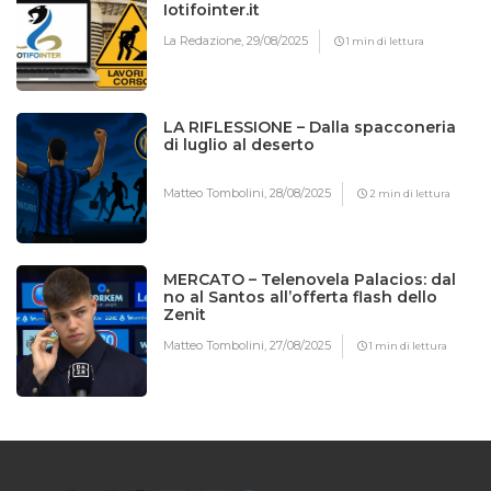
Iotifointer.it
La Redazione,
29/08/2025
1 min di lettura
LA RIFLESSIONE – Dalla spacconeria
di luglio al deserto
Matteo Tombolini,
28/08/2025
2 min di lettura
MERCATO – Telenovela Palacios: dal
no al Santos all’offerta flash dello
Zenit
Matteo Tombolini,
27/08/2025
1 min di lettura