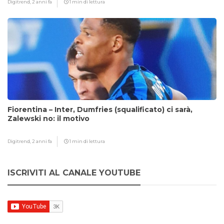
Digitrend,
2 anni fa
1 min di lettura
Fiorentina – Inter, Dumfries (squalificato) ci sarà,
Zalewski no: il motivo
Digitrend,
2 anni fa
1 min di lettura
ISCRIVITI AL CANALE YOUTUBE