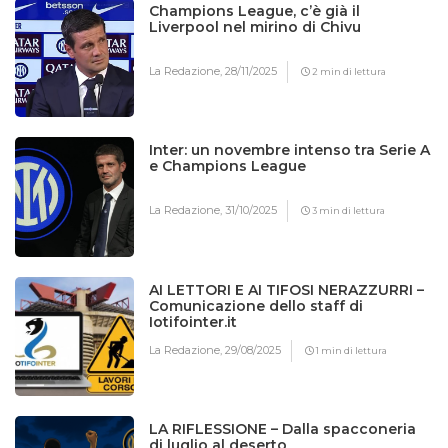
Champions League, c’è già il
Liverpool nel mirino di Chivu
La Redazione,
28/11/2025
2 min di lettura
Inter: un novembre intenso tra Serie A
e Champions League
La Redazione,
31/10/2025
3 min di lettura
AI LETTORI E AI TIFOSI NERAZZURRI –
Comunicazione dello staff di
Iotifointer.it
La Redazione,
29/08/2025
1 min di lettura
LA RIFLESSIONE – Dalla spacconeria
di luglio al deserto