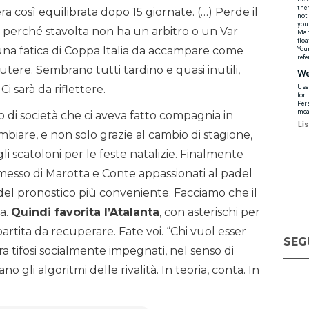
era così equilibrata dopo 15 giornate. (…) Perde il
 perché stavolta non ha un arbitro o un Var
na fatica di Coppa Italia da accampare come
utere. Sembrano tutti tardino e quasi inutili,
Ci sarà da riflettere.
oco di società che ci aveva fatto compagnia in
biare, e non solo grazie al cambio di stagione,
li scatoloni per le feste natalizie. Finalmente
rmesso di Marotta e Conte appassionati al padel
a del pronostico più conveniente. Facciamo che il
ca.
Quindi favorita l’Atalanta
, con asterischi per
rtita da recuperare. Fate voi. “Chi vuol esser
SEG
tra tifosi socialmente impegnati, nel senso di
o gli algoritmi delle rivalità. In teoria, conta. In