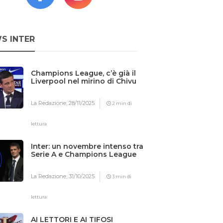
S INTER
Champions League, c’è già il
Liverpool nel mirino di Chivu
La Redazione,
28/11/2025
2 min di
lettura
Inter: un novembre intenso tra
Serie A e Champions League
La Redazione,
31/10/2025
3 min di
lettura
AI LETTORI E AI TIFOSI