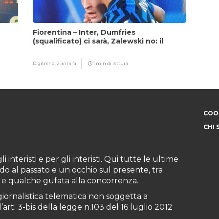
Fiorentina – Inter, Dumfries
(squalificato) ci sarà, Zalewski no: il
motivo
Digitrend,
2 anni fa
1 min di lettura
COOK
CHI 
i interisti e per gli interisti. Qui tutte le ultime
do al passato e un occhio sul presente, tra
ioni e qualche gufata alla concorrenza.
iornalistica telematica non soggetta a
art. 3-bis della legge n.103 del 16 luglio 2012