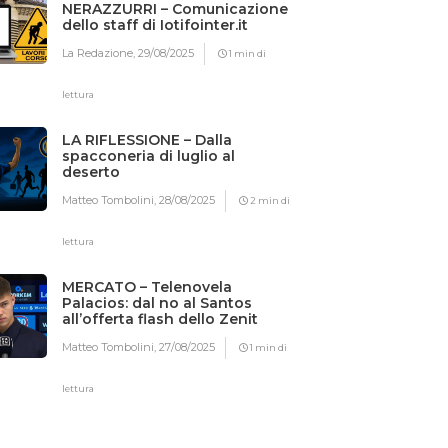
NERAZZURRI – Comunicazione
dello staff di Iotifointer.it
La Redazione,
29/08/2025
1 min di
lettura
LA RIFLESSIONE – Dalla
spacconeria di luglio al
deserto
Matteo Tombolini,
28/08/2025
2 min di
lettura
MERCATO – Telenovela
Palacios: dal no al Santos
all’offerta flash dello Zenit
Matteo Tombolini,
27/08/2025
1 min di
lettura