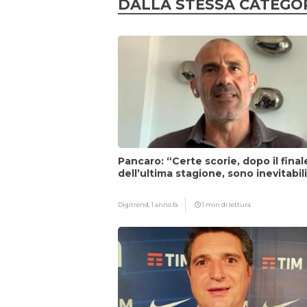
DALLA STESSA CATEGO
Pancaro: “Certe scorie, dopo il final
dell’ultima stagione, sono inevitabil
Digitrend,
1 anno fa
1 min di lettura