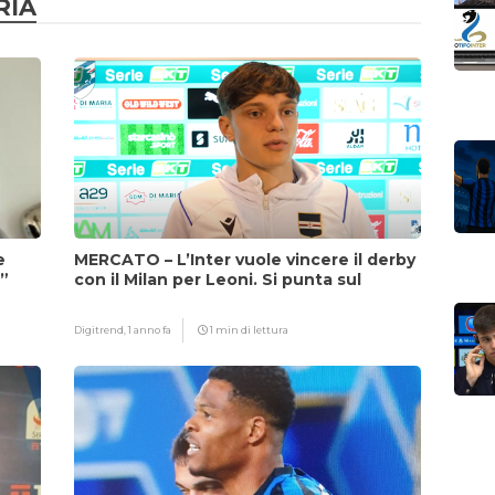
RIA
e
MERCATO – L’Inter vuole vincere il derby
i”
con il Milan per Leoni. Si punta sul
fattore Chivu
Digitrend,
1 anno fa
1 min di lettura