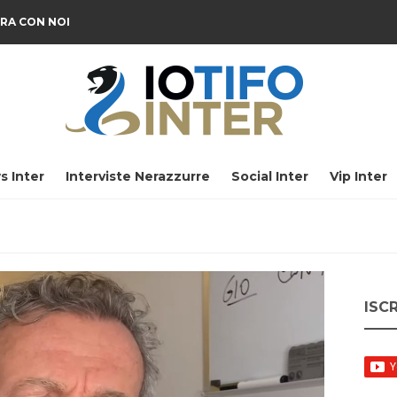
RA CON NOI
s Inter
Interviste Nerazzurre
Social Inter
Vip Inter
ISC