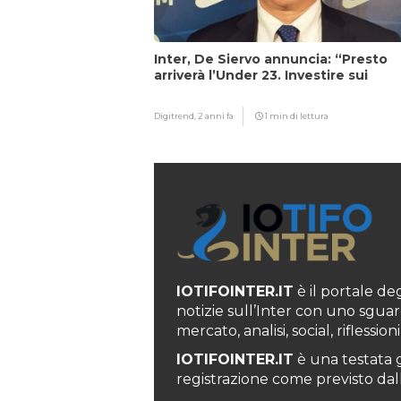
Inter, De Siervo annuncia: “Presto
arriverà l’Under 23. Investire sui
giovani…”
Digitrend,
2 anni fa
1 min di lettura
IOTIFOINTER.IT
è il portale degl
notizie sull’Inter con uno sguar
mercato, analisi, social, rifless
IOTIFOINTER.IT
è una testata g
registrazione come previsto dall’