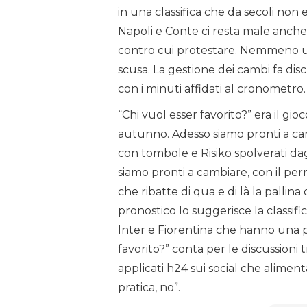
in una classifica che da secoli non 
Napoli e Conte ci resta male anche
contro cui protestare. Nemmeno u
scusa. La gestione dei cambi fa disc
con i minuti affidati al cronometro. 
“Chi vuol esser favorito?” era il gi
autunno. Adesso siamo pronti a cam
con tombole e Risiko spolverati dag
siamo pronti a cambiare, con il pe
che ribatte di qua e di là la pallin
pronostico lo suggerisce la classifi
Inter e Fiorentina che hanno una pa
favorito?” conta per le discussioni 
applicati h24 sui social che alimentan
pratica, no”.