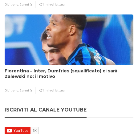
Digitrend,
2 anni fa
1 min di lettura
Fiorentina – Inter, Dumfries (squalificato) ci sarà,
Zalewski no: il motivo
Digitrend,
2 anni fa
1 min di lettura
ISCRIVITI AL CANALE YOUTUBE