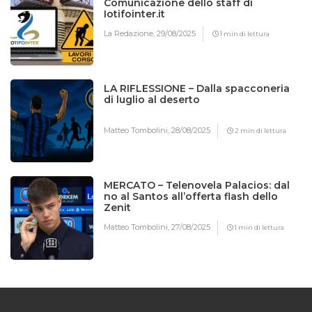
Comunicazione dello staff di
Iotifointer.it
La Redazione,
29/08/2025
1 min di lettura
LA RIFLESSIONE – Dalla spacconeria
di luglio al deserto
Matteo Tombolini,
28/08/2025
2 min di lettura
MERCATO – Telenovela Palacios: dal
no al Santos all’offerta flash dello
Zenit
Matteo Tombolini,
27/08/2025
1 min di lettura