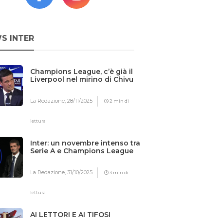
S INTER
Champions League, c’è già il
Liverpool nel mirino di Chivu
La Redazione,
28/11/2025
2 min di
lettura
Inter: un novembre intenso tra
Serie A e Champions League
La Redazione,
31/10/2025
3 min di
lettura
AI LETTORI E AI TIFOSI