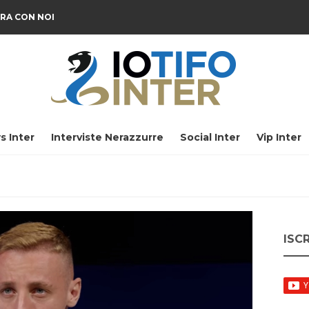
RA CON NOI
s Inter
Interviste Nerazzurre
Social Inter
Vip Inter
ISC