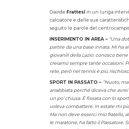
Davide
Frattesi
in un lunga interv
calciatore e delle sue caratteristich
seguito le parole del centrocampis
INSERIMENTO IN AREA –
“Una dot
partire da una base innata. Mi ha aiu
giovanili della Lazio: conosco bene
creiamo sempre tante occasioni. P
rete, però nel tennis è più rischioso
SPORT IN PASSATO –
“Nuoto, ma
arrabbiata perché diceva che avrei
un po’ chiusa. È fissata con lo spo
voleva combattere. In estate mi pia
Ma non deve esserci mio fratello, a
le maratone, ha fatto il Passatore