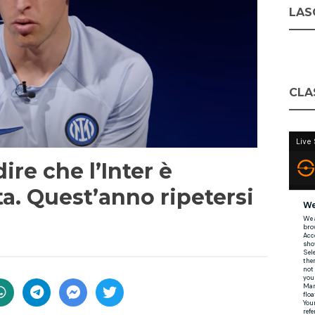
LASC
CLA
dire che l’Inter è
ta. Quest’anno ripetersi