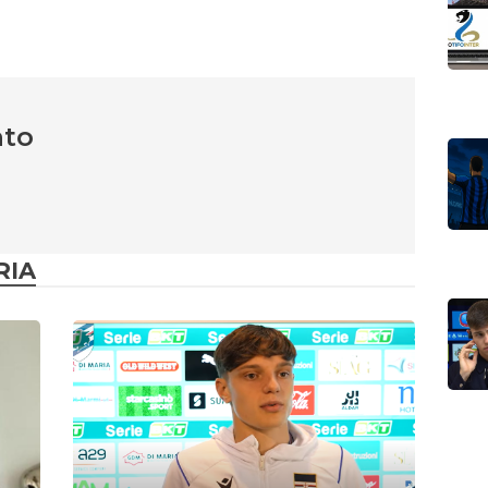
nto
RIA