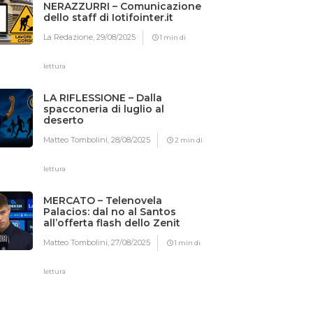
NERAZZURRI – Comunicazione
dello staff di Iotifointer.it
La Redazione,
29/08/2025
1 min di
lettura
LA RIFLESSIONE – Dalla
spacconeria di luglio al
deserto
Matteo Tombolini,
28/08/2025
2 min di
lettura
MERCATO – Telenovela
Palacios: dal no al Santos
all’offerta flash dello Zenit
Matteo Tombolini,
27/08/2025
1 min di
lettura