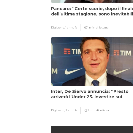
Pancaro: “Certe scorie, dopo il final
dell’ultima stagione, sono inevitabil
Digitrend,
1 anno fa
1 min di lettura
Inter, De Siervo annuncia: “Presto
arriverà l’Under 23. Investire sui
giovani…”
Digitrend,
2 anni fa
1 min di lettura