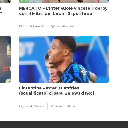
e
MERCATO – L’Inter vuole vincere il derby
i”
con il Milan per Leoni. Si punta sul
fattore Chivu
Digitrend,
1 anno fa
1 min di lettura
Fiorentina – Inter, Dumfries
(squalificato) ci sarà, Zalewski no: il
motivo
Digitrend,
2 anni fa
1 min di lettura