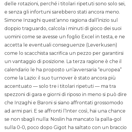
delle rotazioni, perché i titolari ripetuti sono solo sei,
e senza gli infortuni sarebbero stati ancora meno.
Simone Inzaghi quest’anno ragiona dall’inizio sul
doppio traguardo, calcola i minuti di gioco dei suoi
uomini come se avesse un foglio Excel in testa, e ne
accetta le eventuali conseguenze (Leverkusen)
come lo scacchista sacrifica un pezzo per garantirsi
un vantaggio di posizione. La terza ragione è che il
calendario le ha proposto un’avversaria “europea”
come la Lazio: il suo turnover è stato ancora più
accentuato — solo tre i titolari ripetuti — ma tra
spezzoni di gara e giorni di riposo in meno si può dire
che Inzaghi e Baroni si siano affrontati grossomodo
ad armi pari. E se affronti l’Inter così, hai una chance
se non sbagli nulla: Noslin ha mancato la palla-gol
sulla 0-0, poco dopo Gigot ha saltato con un braccio