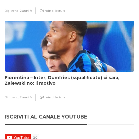
Digitrend,
2 anni fa
1 min di lettura
Fiorentina – Inter, Dumfries (squalificato) ci sarà,
Zalewski no: il motivo
Digitrend,
2 anni fa
1 min di lettura
ISCRIVITI AL CANALE YOUTUBE