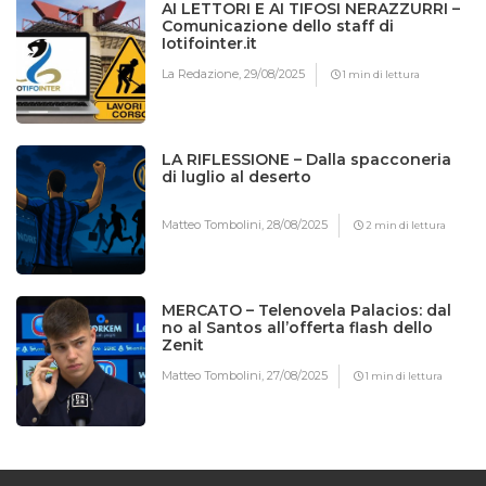
AI LETTORI E AI TIFOSI NERAZZURRI –
Comunicazione dello staff di
Iotifointer.it
La Redazione,
29/08/2025
1 min di lettura
LA RIFLESSIONE – Dalla spacconeria
di luglio al deserto
Matteo Tombolini,
28/08/2025
2 min di lettura
MERCATO – Telenovela Palacios: dal
no al Santos all’offerta flash dello
Zenit
Matteo Tombolini,
27/08/2025
1 min di lettura