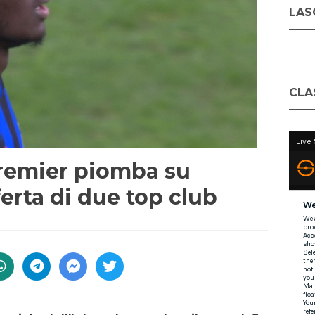
LASC
CLA
remier piomba su
ferta di due top club