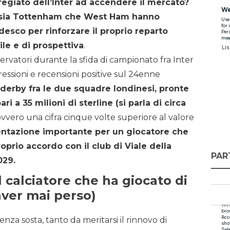
egiato dell’Inter ad accendere il mercato?
sia Tottenham che West Ham hanno
edesco per rinforzare il proprio reparto
le e di prospettiva
.
ervatori durante la sfida di campionato fra Inter
ssioni e recensioni positive sul 24enne
n derby fra le due squadre londinesi, pronte
ri a 35 milioni di sterline (si parla di circa
 ovvero una cifra cinque volte superiore al valore
entazione importante per un giocatore che
prio accordo con il club di Viale della
PAR
029.
l calciatore che ha giocato di
aver mai perso)
nza sosta, tanto da meritarsi il rinnovo di