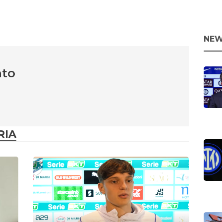
NEW
nto
RIA