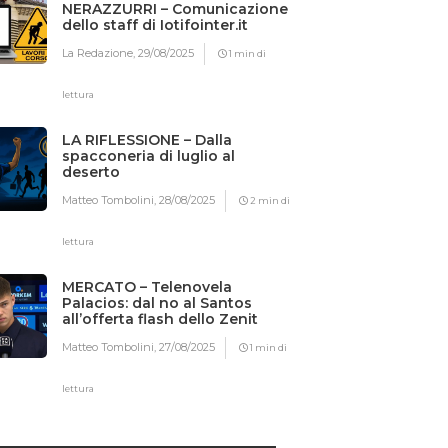
NERAZZURRI – Comunicazione
dello staff di Iotifointer.it
La Redazione,
29/08/2025
1 min di
lettura
LA RIFLESSIONE – Dalla
spacconeria di luglio al
deserto
Matteo Tombolini,
28/08/2025
2 min di
lettura
MERCATO – Telenovela
Palacios: dal no al Santos
all’offerta flash dello Zenit
Matteo Tombolini,
27/08/2025
1 min di
lettura