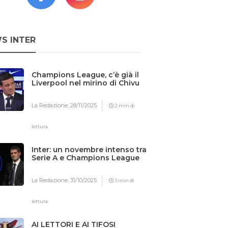
S INTER
Champions League, c’è già il
Liverpool nel mirino di Chivu
La Redazione,
28/11/2025
2 min di
lettura
Inter: un novembre intenso tra
Serie A e Champions League
La Redazione,
31/10/2025
3 min di
lettura
AI LETTORI E AI TIFOSI