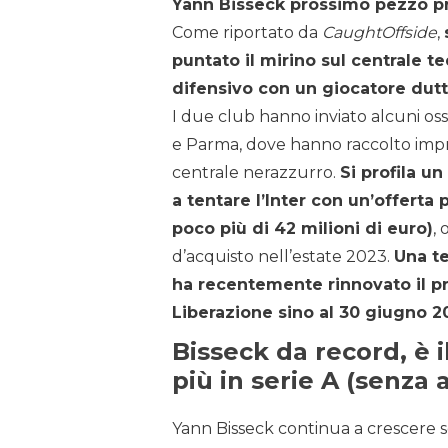
Yann Bisseck prossimo pezzo pr
Come riportato da
CaughtOffside
,
puntato il mirino sul centrale t
difensivo con un giocatore dutti
I due club hanno inviato alcuni oss
e Parma, dove hanno raccolto impre
centrale nerazzurro.
Si profila u
a tentare l’Inter con un’offerta pa
poco più di 42 milioni di euro)
,
d’acquisto nell’estate 2023.
Una t
ha recentemente rinnovato il pro
Liberazione sino al 30 giugno 2
Bisseck da record, è i
più in serie A (senza 
Yann Bisseck continua a crescere se