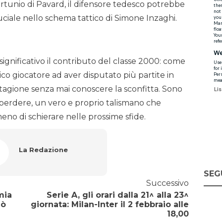
fortunio di Pavard, il difensore tedesco potrebbe
uciale nello schema tattico di Simone Inzaghi.
significativo il contributo del classe 2000: come
ico giocatore ad aver disputato più partite in
 stagione senza mai conoscere la sconfitta. Sono
perdere, un vero e proprio talismano che
meno di schierare nelle prossime sfide.
La Redazione
SEG
Successivo
mia
Serie A, gli orari dalla 21^ alla 23^
uò
giornata: Milan-Inter il 2 febbraio alle
18,00