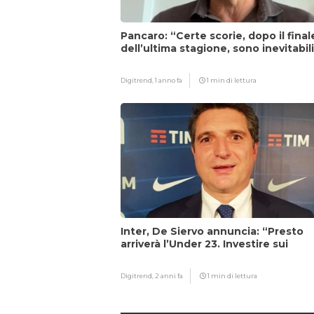
Pancaro: “Certe scorie, dopo il final
dell’ultima stagione, sono inevitabil
Digitrend,
1 anno fa
1 min di lettura
Inter, De Siervo annuncia: “Presto
arriverà l’Under 23. Investire sui
giovani…”
Digitrend,
2 anni fa
1 min di lettura