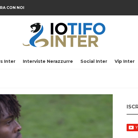
RA CON NOI
s Inter
Interviste Nerazzurre
Social Inter
Vip Inter
ISC