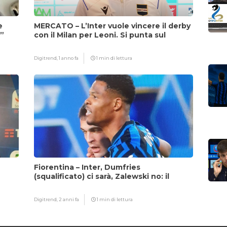
e
MERCATO – L’Inter vuole vincere il derby
i”
con il Milan per Leoni. Si punta sul
fattore Chivu
Digitrend,
1 anno fa
1 min di lettura
Fiorentina – Inter, Dumfries
(squalificato) ci sarà, Zalewski no: il
motivo
Digitrend,
2 anni fa
1 min di lettura