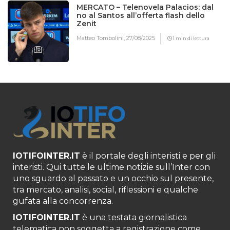
MERCATO – Telenovela Palacios: dal
no al Santos all’offerta flash dello
Zenit
Matteo Tombolini,
27/08/2025
1 min di lettura
IOTIFOINTER.IT
è il portale degli interisti e per gli
interisti. Qui tutte le ultime notizie sull’Inter con
uno sguardo al passato e un occhio sul presente,
tra mercato, analisi, social, riflessioni e qualche
gufata alla concorrenza.
IOTIFOINTER.IT
è una testata giornalistica
telematica non soggetta a registrazione come