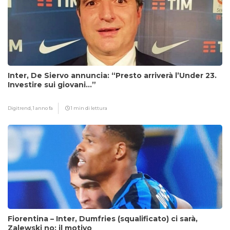
Inter, De Siervo annuncia: “Presto arriverà l’Under 23.
Investire sui giovani…”
Digitrend,
1 anno fa
1 min di lettura
Fiorentina – Inter, Dumfries (squalificato) ci sarà,
Zalewski no: il motivo