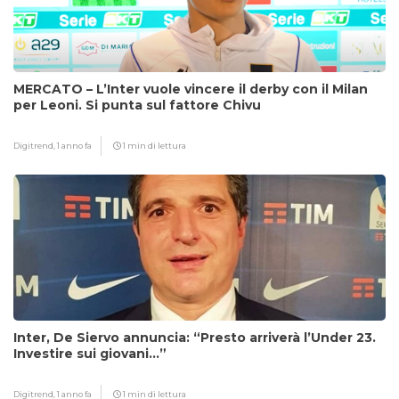
MERCATO – L’Inter vuole vincere il derby con il Milan
per Leoni. Si punta sul fattore Chivu
Digitrend,
1 anno fa
1 min di lettura
Inter, De Siervo annuncia: “Presto arriverà l’Under 23.
Investire sui giovani…”
Digitrend,
1 anno fa
1 min di lettura