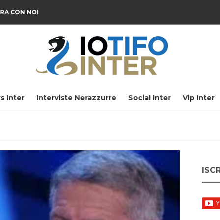
RA CON NOI
s Inter
Interviste Nerazzurre
Social Inter
Vip Inter
ISC