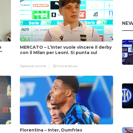
NEW
e
MERCATO – L’Inter vuole vincere il derby
i”
con il Milan per Leoni. Si punta sul
fattore Chivu
Digitrend,
1 anno fa
1 min di lettura
Fiorentina – Inter, Dumfries