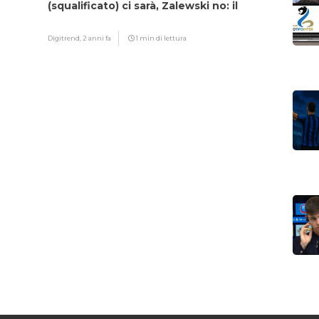
(squalificato) ci sarà, Zalewski no: il
motivo
Digitrend,
2 anni fa
1 min di lettura