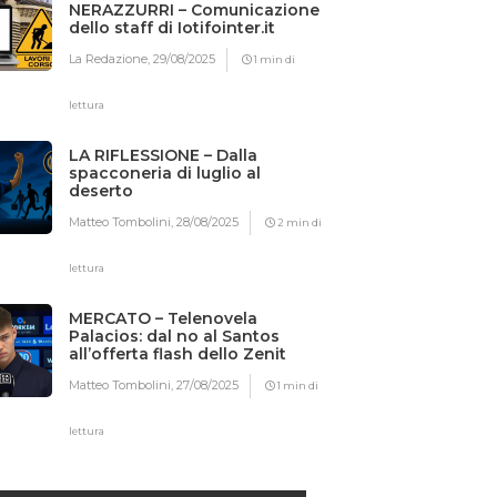
NERAZZURRI – Comunicazione
dello staff di Iotifointer.it
La Redazione,
29/08/2025
1 min di
lettura
LA RIFLESSIONE – Dalla
spacconeria di luglio al
deserto
Matteo Tombolini,
28/08/2025
2 min di
lettura
MERCATO – Telenovela
Palacios: dal no al Santos
all’offerta flash dello Zenit
Matteo Tombolini,
27/08/2025
1 min di
lettura