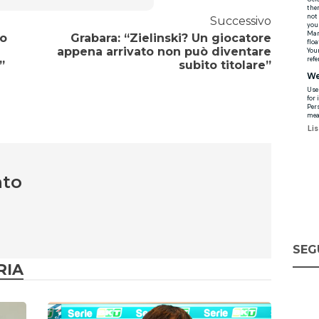
Successivo
io
Grabara: “Zielinski? Un giocatore
appena arrivato non può diventare
”
subito titolare”
nto
SEG
RIA