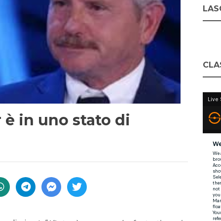
LASC
CLA
r è in uno stato di