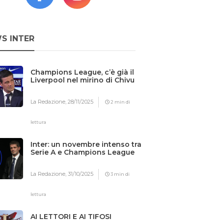
S INTER
Champions League, c’è già il
Liverpool nel mirino di Chivu
La Redazione,
28/11/2025
2 min di
lettura
Inter: un novembre intenso tra
Serie A e Champions League
La Redazione,
31/10/2025
3 min di
lettura
AI LETTORI E AI TIFOSI