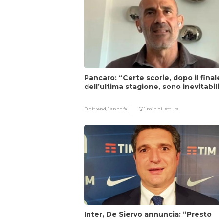
Pancaro: “Certe scorie, dopo il final
dell’ultima stagione, sono inevitabil
Digitrend,
1 anno fa
1 min di lettura
Inter, De Siervo annuncia: “Presto