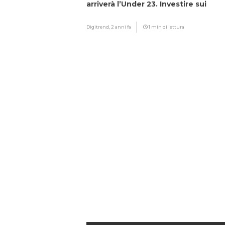
arriverà l’Under 23. Investire sui
giovani…”
Digitrend,
2 anni fa
1 min di lettura