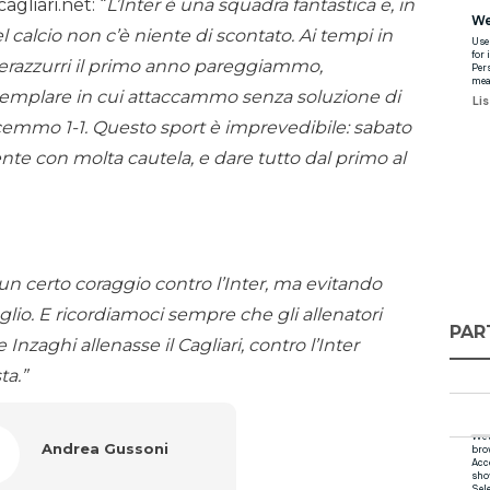
gliari.net: “
L’Inter è una squadra fantastica e, in
el calcio non c’è niente di scontato. Ai tempi in
 nerazzurri il primo anno pareggiammo,
 esemplare in cui attaccammo senza soluzione di
cemmo 1-1. Questo sport è imprevedibile: sabato
ente con molta cautela, e dare tutto dal primo al
 un certo coraggio contro l’Inter, ma evitando
lio. E ricordiamoci sempre che gli allenatori
PAR
nzaghi allenasse il Cagliari, contro l’Inter
ta.”
Andrea Gussoni