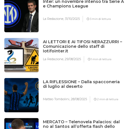
Inter: un novembre intenso tra Serie A
e Champions League
La Redazione,
31/10/2025
3 min di lettura
AI LETTORI E AI TIFOSI NERAZZURRI –
Comunicazione dello staff di
Iotifointer.it
La Redazione,
29/08/2025
1 min di lettura
LA RIFLESSIONE – Dalla spacconeria
di luglio al deserto
Matteo Tombolini,
28/08/2025
2 min di lettura
MERCATO – Telenovela Palacios: dal
no al Santos all’offerta flash dello