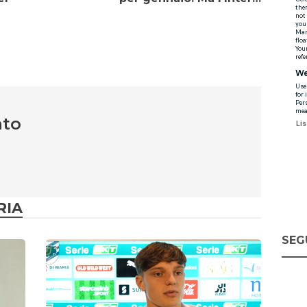
nto
RIA
SEG