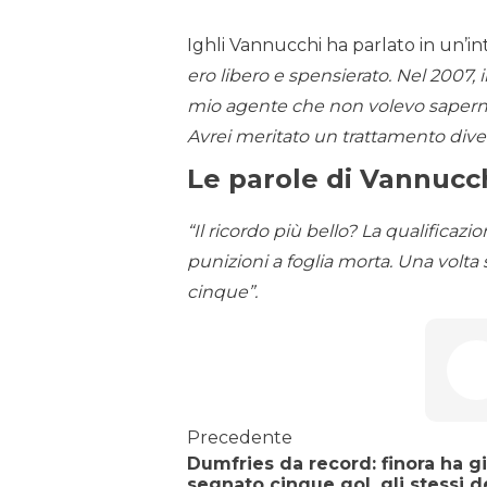
Ighli Vannucchi ha parlato in un’int
ero libero e spensierato. Nel 2007, i
mio agente che non volevo saperne n
Avrei meritato un trattamento diver
Le parole di Vannucc
“Il ricordo più bello? La qualificaz
punizioni a foglia morta. Una volta
cinque”.
Precedente
Dumfries da record: finora ha g
segnato cinque gol, gli stessi d