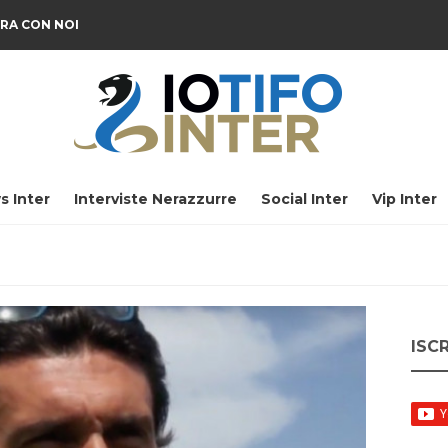
RA CON NOI
s Inter
Interviste Nerazzurre
Social Inter
Vip Inter
ISC