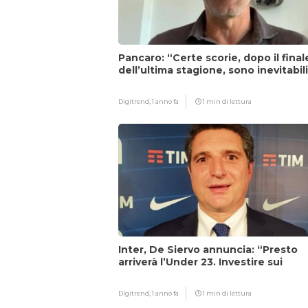
Pancaro: “Certe scorie, dopo il final
dell’ultima stagione, sono inevitabil
Digitrend,
1 anno fa
1 min di lettura
Inter, De Siervo annuncia: “Presto
arriverà l’Under 23. Investire sui
giovani…”
Digitrend,
1 anno fa
1 min di lettura