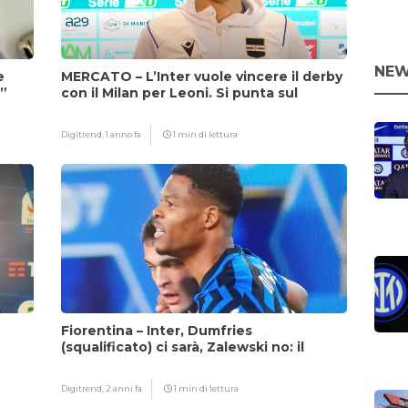
NEW
e
MERCATO – L’Inter vuole vincere il derby
i”
con il Milan per Leoni. Si punta sul
fattore Chivu
Digitrend,
1 anno fa
1 min di lettura
Fiorentina – Inter, Dumfries
(squalificato) ci sarà, Zalewski no: il
motivo
Digitrend,
2 anni fa
1 min di lettura