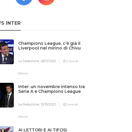
S INTER
Champions League, c’è già il
Liverpool nel mirino di Chivu
La Redazione,
28/11/2025
2 min di
lettura
Inter: un novembre intenso tra
Serie A e Champions League
La Redazione,
31/10/2025
3 min di
lettura
AI LETTORI E AI TIFOSI