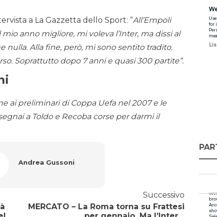
ervista a La Gazzetta dello Sport: “
All’Empoli
l mio anno migliore, mi voleva l’Inter, ma dissi al
ulla. Alla fine, però, mi sono sentito tradito.
so. Soprattutto dopo 7 anni e quasi 300 partite”.
hi
ione ai preliminari di Coppa Uefa nel 2007 e le
 segnai a Toldo e Recoba corse per darmi il
PAR
Andrea Gussoni
Successivo
ià
MERCATO – La Roma torna su Frattesi
el
per gennaio. Ma l’Inter…