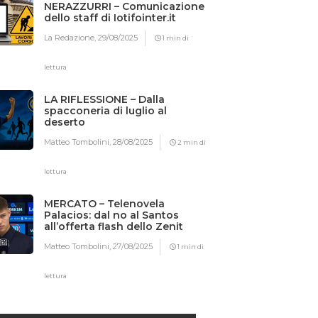
NERAZZURRI – Comunicazione
dello staff di Iotifointer.it
La Redazione,
29/08/2025
1 min di
lettura
LA RIFLESSIONE – Dalla
spacconeria di luglio al
deserto
Matteo Tombolini,
28/08/2025
2 min di
lettura
MERCATO – Telenovela
Palacios: dal no al Santos
all’offerta flash dello Zenit
Matteo Tombolini,
27/08/2025
1 min di
lettura