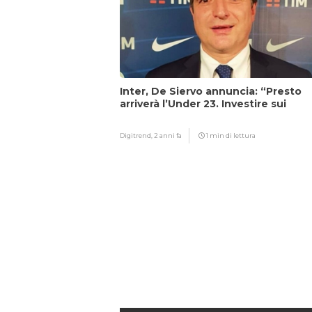
Inter, De Siervo annuncia: “Presto
arriverà l’Under 23. Investire sui
giovani…”
Digitrend,
2 anni fa
1 min di lettura