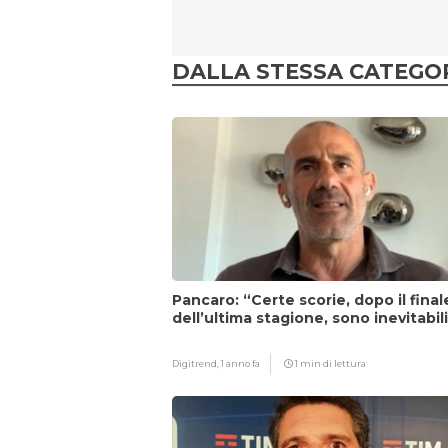
DALLA STESSA CATEGO
Pancaro: “Certe scorie, dopo il final
dell’ultima stagione, sono inevitabil
Digitrend,
1 anno fa
1 min di lettura