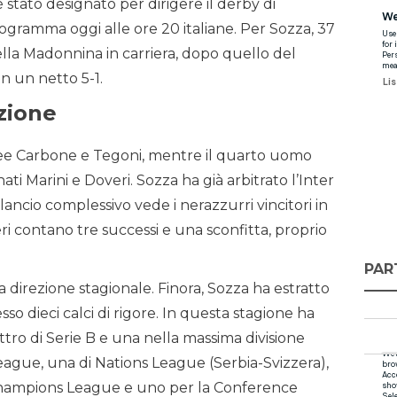
 stato designato per dirigere il derby di
ogramma oggi alle ore 20 italiane. Per Sozza, 37
ella Madonnina in carriera, dopo quello del
n un netto 5-1.
zione
inee Carbone e Tegoni, mentre il quarto uomo
ati Marini e Doveri. Sozza ha già arbitrato l’Inter
ilancio complessivo vede i nerazzurri vincitori in
eri contano tre successi e una sconfitta, proprio
PAR
a direzione stagionale. Finora, Sozza ha estratto
esso dieci calci di rigore. In questa stagione ha
attro di Serie B e una nella massima divisione
League, una di Nations League (Serbia-Svizzera),
 Champions League e uno per la Conference