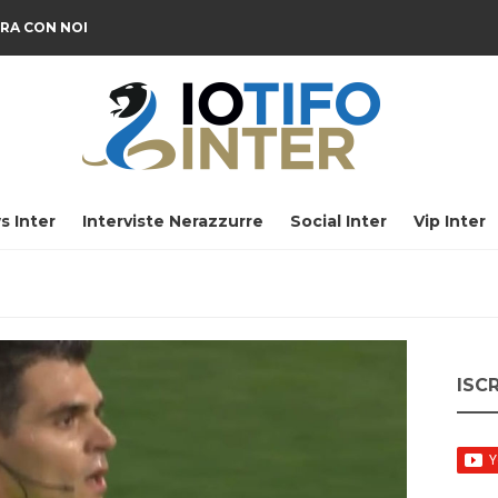
RA CON NOI
s Inter
Interviste Nerazzurre
Social Inter
Vip Inter
ISC