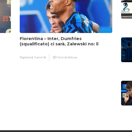
Fiorentina – Inter, Dumfries
(squalificato) ci sarà, Zalewski no: il
motivo
Digitrend,
2 anni fa
1 min di lettura