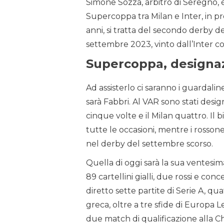
Simone Sozza, arbitro di Seregno, è
Supercoppa tra Milan e Inter, in pr
anni, si tratta del secondo derby d
settembre 2023, vinto dall’Inter co
Supercoppa, designa
Ad assisterlo ci saranno i guardal
sarà Fabbri. Al VAR sono stati design
cinque volte e il Milan quattro. Il b
tutte le occasioni, mentre i rosson
nel derby del settembre scorso.
Quella di oggi sarà la sua ventesim
89 cartellini gialli, due rossi e conc
diretto sette partite di Serie A, qu
greca, oltre a tre sfide di Europa 
due match di qualificazione alla