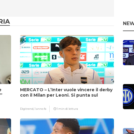
RIA
NEW
e
MERCATO – L’Inter vuole vincere il derby
i”
con il Milan per Leoni. Si punta sul
fattore Chivu
Digitrend,
1 anno fa
1 min di lettura