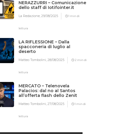
NERAZZURRI – Comunicazione
dello staff di Iotifointer.it
La Redazione,
29/08/2025
1 min di
lettura
LA RIFLESSIONE – Dalla
spacconeria di luglio al
deserto
Matteo Tombolini,
28/08/2025
2 min di
lettura
MERCATO – Telenovela
Palacios: dal no al Santos
all’offerta flash dello Zenit
Matteo Tombolini,
27/08/2025
1 min di
lettura