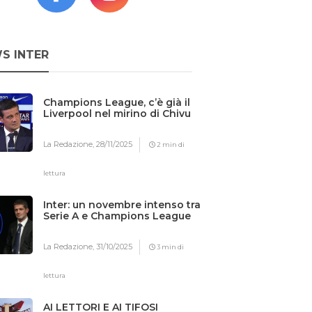
S INTER
Champions League, c’è già il
Liverpool nel mirino di Chivu
La Redazione,
28/11/2025
2 min di
lettura
Inter: un novembre intenso tra
Serie A e Champions League
La Redazione,
31/10/2025
3 min di
lettura
AI LETTORI E AI TIFOSI