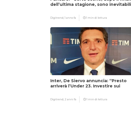
dell’ultima stagione, sono inevitabil
Digitrend,
1 anno fa
1 min di lettura
Inter, De Siervo annuncia: “Presto
arriverà l’Under 23. Investire sui
giovani…”
Digitrend,
2 anni fa
1 min di lettura