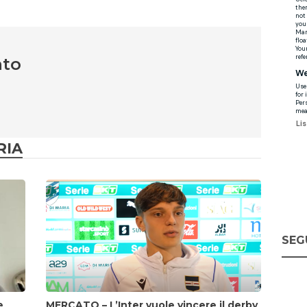
nto
RIA
SEG
e
MERCATO – L’Inter vuole vincere il derby