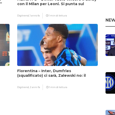
i”
con il Milan per Leoni. Si punta sul
fattore Chivu
Digitrend,
1 anno fa
1 min di lettura
NEW
Fiorentina – Inter, Dumfries
(squalificato) ci sarà, Zalewski no: il
motivo
Digitrend,
2 anni fa
1 min di lettura