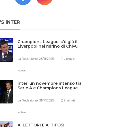
S INTER
Champions League, c’è già il
Liverpool nel mirino di Chivu
La Redazione,
28/11/2025
2 min di
lettura
Inter: un novembre intenso tra
Serie A e Champions League
La Redazione,
31/10/2025
3 min di
lettura
AI LETTORI E AI TIFOSI