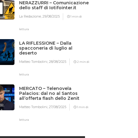
NERAZZURRI – Comunicazione
dello staff di Iotifointer.it
La Redazione,
29/08/2025
1 min di
lettura
LA RIFLESSIONE – Dalla
spacconeria di luglio al
deserto
Matteo Tombolini,
28/08/2025
2 min di
lettura
MERCATO – Telenovela
Palacios: dal no al Santos
all’offerta flash dello Zenit
Matteo Tombolini,
27/08/2025
1 min di
lettura