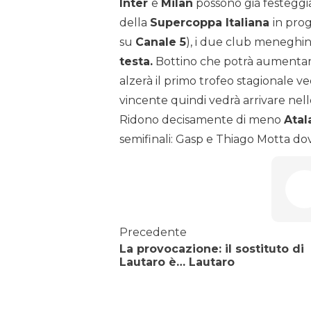
Inter
e
Milan
possono già festeggi
della
Supercoppa Italiana
in prog
su
Canale 5
), i due club meneghi
testa.
Bottino che potrà aumentare g
alzerà il primo trofeo stagionale ve
vincente quindi vedrà arrivare nelle
Ridono decisamente di meno
Atal
semifinali: Gasp e Thiago Motta dov
Precedente
La provocazione: il sostituto di
Lautaro è… Lautaro