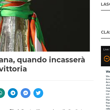
LASC
CLA
iana, quando incasserà
 vittoria