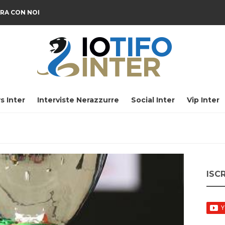
RA CON NOI
s Inter
Interviste Nerazzurre
Social Inter
Vip Inter
ISC