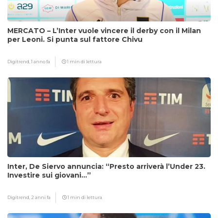
MERCATO – L’Inter vuole vincere il derby con il Milan
per Leoni. Si punta sul fattore Chivu
Digitrend,
1 anno fa
1 min di lettura
Inter, De Siervo annuncia: “Presto arriverà l’Under 23.
Investire sui giovani…”
Digitrend,
2 anni fa
1 min di lettura