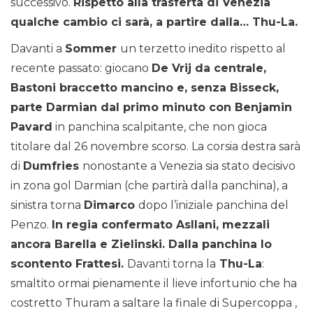
successivo.
Rispetto alla trasferta di Venezia
qualche cambio ci sarà, a partire dalla… Thu-La.
Davanti a
Sommer
un terzetto inedito rispetto al
recente passato: giocano
De Vrij da centrale,
Bastoni braccetto mancino e, senza Bisseck,
parte Darmian dal primo minuto con Benjamin
Pavard
in panchina scalpitante, che non gioca
titolare dal 26 novembre scorso. La corsia destra sarà
di
Dumfries
nonostante a Venezia sia stato decisivo
in zona gol Darmian (che partirà dalla panchina), a
sinistra torna
Dimarco
dopo l’iniziale panchina del
Penzo.
In regia confermato Asllani, mezzali
ancora Barella e Zielinski. Dalla panchina lo
scontento Frattesi.
Davanti torna la
Thu-La
:
smaltito ormai pienamente il lieve infortunio che ha
costretto Thuram a saltare la finale di Supercoppa ,