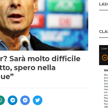
LASC
CLA
? Sarà molto difficile
tto, spero nella
gue”