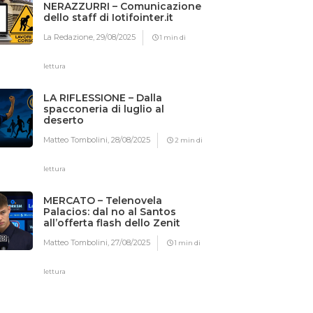
NERAZZURRI – Comunicazione
dello staff di Iotifointer.it
La Redazione,
29/08/2025
1 min di
lettura
LA RIFLESSIONE – Dalla
spacconeria di luglio al
deserto
Matteo Tombolini,
28/08/2025
2 min di
lettura
MERCATO – Telenovela
Palacios: dal no al Santos
all’offerta flash dello Zenit
Matteo Tombolini,
27/08/2025
1 min di
lettura