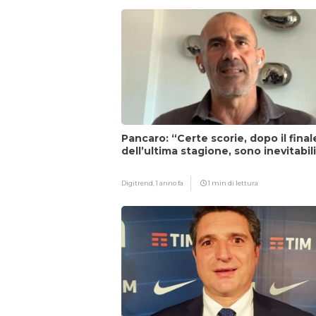
Pancaro: “Certe scorie, dopo il final
dell’ultima stagione, sono inevitabil
Digitrend,
1 anno fa
1 min di lettura