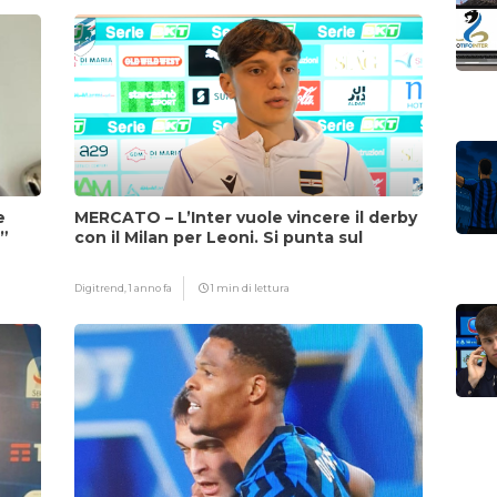
e
MERCATO – L’Inter vuole vincere il derby
i”
con il Milan per Leoni. Si punta sul
fattore Chivu
Digitrend,
1 anno fa
1 min di lettura