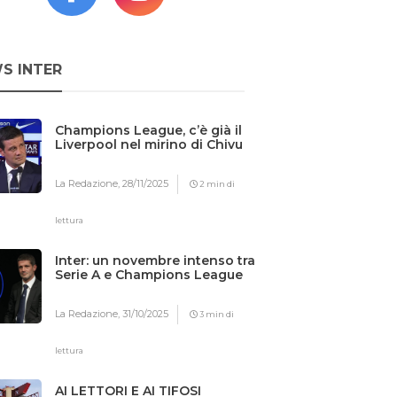
S INTER
Champions League, c’è già il
Liverpool nel mirino di Chivu
La Redazione,
28/11/2025
2 min di
lettura
Inter: un novembre intenso tra
Serie A e Champions League
La Redazione,
31/10/2025
3 min di
lettura
AI LETTORI E AI TIFOSI