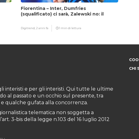
Fiorentina – Inter, Dumfries
(squalificato) ci sarà, Zalewski no: il
motivo
Digitrend,
2 anni fa
1 min di lettura
COOK
CHI 
i interisti e per gli interisti. Qui tutte le ultime
do al passato e un occhio sul presente, tra
ioni e qualche gufata alla concorrenza.
iornalistica telematica non soggetta a
art. 3-bis della legge n.103 del 16 luglio 2012