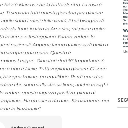
ché c’è Marcus che la butta dentro. La rosa è
e. Ti servono tutti questi giocatori per giocare
prile sono i mesi della verità: lì hai bisogno di
dendo da fuori, io vivo in America, mi piace molto
tti insieme e festeggiano. Fanno vedere lo
catori nazionali. Appena fanno qualcosa di bello o
nno sempre una mano. Questo è
pions League. Giocatori duttili? Importante è
e e non è facile. Tutti vogliono giocare. Ci sono
uno, bisogna trovare un equilibrio. Perdi una-due
edere che sono sulla stessa linea, anche Inzaghi
llo vedere questo ragazzo positivo, pieno di
SEG
 imparare. Ha un sacco da dare. Sicuramente nei
che in Nazionale”.
Andrea Gussoni