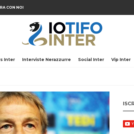
RA CON NOI
s Inter
Interviste Nerazzurre
Social Inter
Vip Inter
ISC