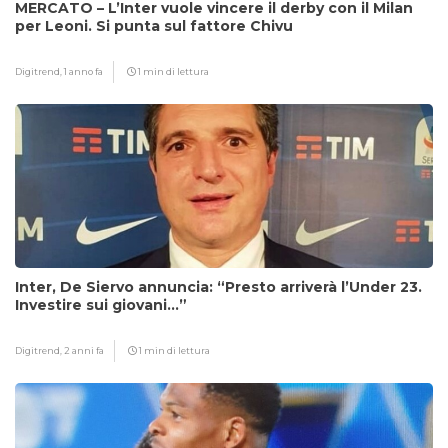
MERCATO – L’Inter vuole vincere il derby con il Milan
per Leoni. Si punta sul fattore Chivu
Digitrend,
1 anno fa
1 min di lettura
Inter, De Siervo annuncia: “Presto arriverà l’Under 23.
Investire sui giovani…”
Digitrend,
2 anni fa
1 min di lettura