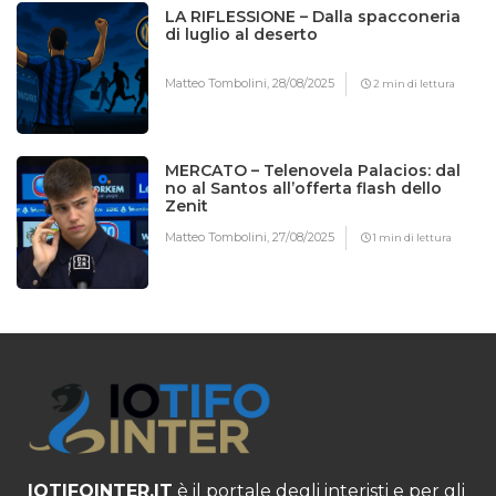
LA RIFLESSIONE – Dalla spacconeria
di luglio al deserto
Matteo Tombolini,
28/08/2025
2 min di lettura
MERCATO – Telenovela Palacios: dal
no al Santos all’offerta flash dello
Zenit
Matteo Tombolini,
27/08/2025
1 min di lettura
IOTIFOINTER.IT
è il portale degli interisti e per gli