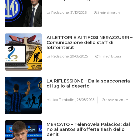
La Redazione,
31/10/2025
3 min di lettura
AI LETTORI E AI TIFOSI NERAZZURRI –
Comunicazione dello staff di
Iotifointer.it
La Redazione,
29/08/2025
1 min di lettura
LA RIFLESSIONE – Dalla spacconeria
di luglio al deserto
Matteo Tombolini,
28/08/2025
2 min di lettura
MERCATO – Telenovela Palacios: dal
no al Santos all’offerta flash dello
Zenit