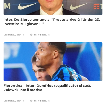
Inter, De Siervo annuncia: “Presto arriverà l’Under 23.
Investire sui giovani…”
Digitrend,
2 anni fa
1 min di lettura
Fiorentina – Inter, Dumfries (squalificato) ci sarà,
Zalewski no: il motivo
Digitrend,
2 anni fa
1 min di lettura